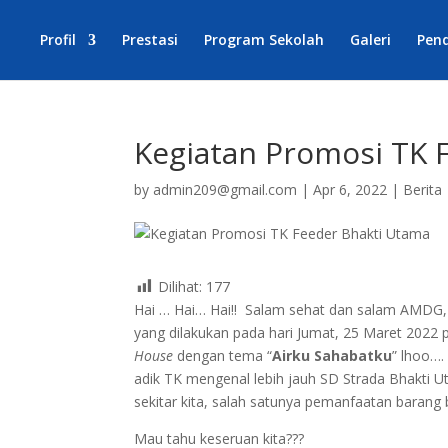
Profil
Prestasi
Program Sekolah
Galeri
Pen
Kegiatan Promosi TK 
by
admin209@gmail.com
|
Apr 6, 2022
|
Berita
Dilihat:
177
Hai … Hai… Hai!! Salam sehat dan salam AMDG, k
yang dilakukan pada hari Jumat, 25 Maret 202
House
dengan tema “
Airku Sahab
a
tku
” lhoo….
adik TK mengenal lebih jauh SD Strada Bhakti 
sekitar kita, salah satunya pemanfaatan barang be
Mau tahu keseruan kita???