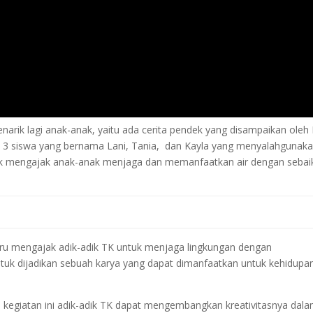
arik lagi anak-anak, yaitu ada cerita pendek yang disampaikan oleh 
a 3 siswa yang bernama Lani, Tania, dan Kayla yang menyalahgunak
uk mengajak anak-anak menjaga dan memanfaatkan air dengan sebai
guru mengajak adik-adik TK untuk menjaga lingkungan dengan
ntuk dijadikan sebuah karya yang dapat dimanfaatkan untuk kehidupa
m kegiatan ini adik-adik TK dapat mengembangkan kreativitasnya dal