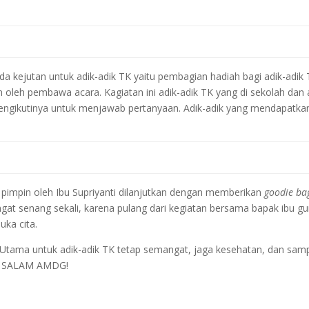
 ada kejutan untuk adik-adik TK yaitu pembagian hadiah bagi adik-adik
oleh pembawa acara. Kagiatan ini adik-adik TK yang di sekolah dan 
mengikutinya untuk menjawab pertanyaan. Adik-adik yang mendapatka
i pimpin oleh Ibu Supriyanti dilanjutkan dengan memberikan
g
o
odie ba
angat senang sekali, karena pulang dari kegiatan bersama bapak ibu gu
ka cita.
 Utama untuk adik-adik TK tetap semangat, jaga kesehatan, dan sam
g. SALAM AMDG!