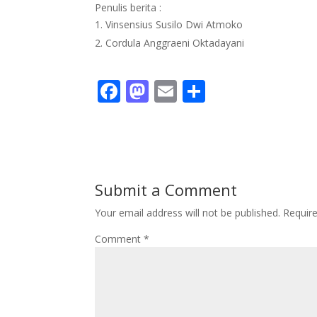
Penulis berita :
Vinsensius Susilo Dwi Atmoko
Cordula Anggraeni Oktadayani
F
M
E
S
ac
as
m
h
e
to
ai
ar
b
d
l
e
o
o
Submit a Comment
o
n
Your email address will not be published.
Requir
k
Comment
*