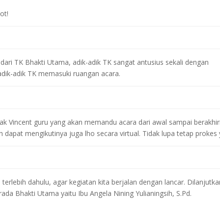
ot!
dari TK Bhakti Utama, adik-adik TK sangat antusius sekali dengan
 adik-adik TK memasuki ruangan acara.
pak Vincent guru yang akan memandu acara dari awal sampai berakhi
h dapat mengikutinya juga lho secara virtual. Tidak lupa tetap prokes
 terlebih dahulu, agar kegiatan kita berjalan dengan lancar. Dilanjutk
da Bhakti Utama yaitu Ibu Angela Nining Yulianingsih, S.Pd.