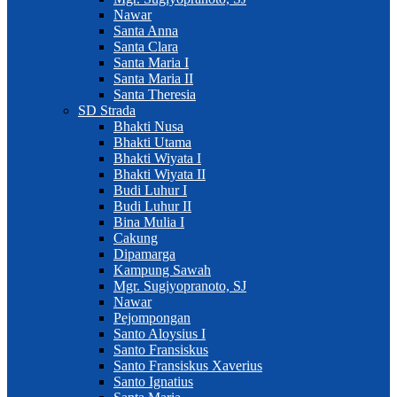
Nawar
Santa Anna
Santa Clara
Santa Maria I
Santa Maria II
Santa Theresia
SD Strada
Bhakti Nusa
Bhakti Utama
Bhakti Wiyata I
Bhakti Wiyata II
Budi Luhur I
Budi Luhur II
Bina Mulia I
Cakung
Dipamarga
Kampung Sawah
Mgr. Sugiyopranoto, SJ
Nawar
Pejompongan
Santo Aloysius I
Santo Fransiskus
Santo Fransiskus Xaverius
Santo Ignatius