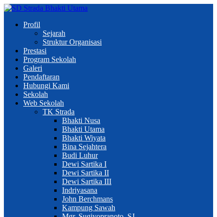
Profil
Sejarah
Struktur Organisasi
Prestasi
Program Sekolah
Galeri
Pendaftaran
Hubungi Kami
Sekolah
Web Sekolah
TK Strada
Bhakti Nusa
Bhakti Utama
Bhakti Wiyata
Bina Sejahtera
Budi Luhur
Dewi Sartika I
Dewi Sartika II
Dewi Sartika III
Indriyasana
John Berchmans
Kampung Sawah
Mgr. Sugiyopranoto, SJ