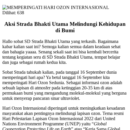
Dilihat:
638
Aksi Strada Bhakti Utama Melindungi Kehidupan
di Bumi
Hallo sobat SD Strada Bhakti Utama yang terkasih. Bagaimana
kabar kalian saat ini? Semoga kalian semua dalam keadaan sehat
dan bahagia yaaaa. Senang sekali saat ini bisa kembali bercerita
tentang kegiatan seru di SD Strada Bhakti Utama, tempat belajar
dan juga sebagai rumah kedua kita.
Sobat Strada tahukah kalian, pada tanggal 16 September dunia
memperingati hari apa? Ya betul tanggal 16 September kita
memperingati Hari Ozon Sedunia. Sebagai informasi ozon adalah
sebuah lapisan di atmosfer pada ketinggian 20-35 km di atas
permukaan bumi yang mengandung molekul-molekul yang berguna
untuk menyerap pancaran sinar ultraviolet.
Hari Ozon Internasional diperingati untuk meningkatkan kesadaran
masyarakat akan pentingnya melindungi lapisan ozon. Tema resmi
Hari Pelestarian Lapisan Ozon Internasional 2022 dari United
Nations Environment Programme (UNEP) yaitu “
Global
Cooperation Protecting Life on Earth
” atau “Kerja Sama Global