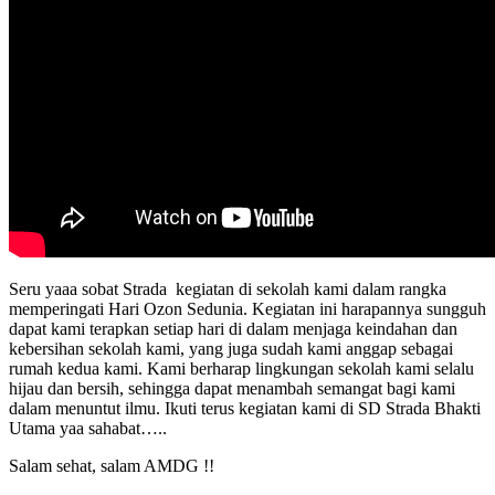
Seru yaaa sobat Strada kegiatan di sekolah kami dalam rangka
memperingati Hari Ozon Sedunia. Kegiatan ini harapannya sungguh
dapat kami terapkan setiap hari di dalam menjaga keindahan dan
kebersihan sekolah kami, yang juga sudah kami anggap sebagai
rumah kedua kami. Kami berharap lingkungan sekolah kami selalu
hijau dan bersih, sehingga dapat menambah semangat bagi kami
dalam menuntut ilmu. Ikuti terus kegiatan kami di SD Strada Bhakti
Utama yaa sahabat…..
Salam sehat, salam AMDG !!