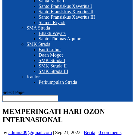
Santa Maria II
Santo Fransiskus Xaverius I
Santo Fransiskus Xaverius II
Santo Fransiskus Xaverius III
Slamet Riyadi
SMA Strada
Bhakti Wiyata
Santo Thomas Aquino
SMK Strada
Budi Luhur
Daan Mogot
SMK Strada I
SMK Strada II
SMK Strada III
Kantor
Perkumpulan Strada
Select Page
MEMPERINGATI HARI OZON
INTERNASIONAL
by
admin209@gmail.com
|
Sep 21, 2022
|
Berita
|
0 comments