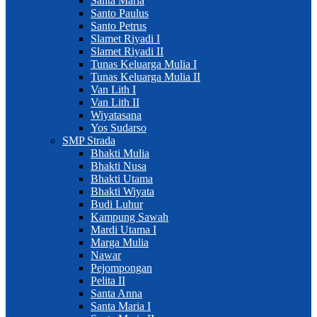
Santa Maria
Santo Paulus
Santo Petrus
Slamet Riyadi I
Slamet Riyadi II
Tunas Keluarga Mulia I
Tunas Keluarga Mulia II
Van Lith I
Van Lith II
Wiyatasana
Yos Sudarso
SMP Strada
Bhakti Mulia
Bhakti Nusa
Bhakti Utama
Bhakti Wiyata
Budi Luhur
Kampung Sawah
Mardi Utama I
Marga Mulia
Nawar
Pejompongan
Pelita II
Santa Anna
Santa Maria I