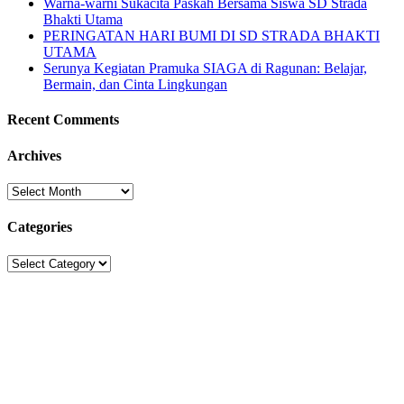
Warna-warni Sukacita Paskah Bersama Siswa SD Strada
Bhakti Utama
PERINGATAN HARI BUMI DI SD STRADA BHAKTI
UTAMA
Serunya Kegiatan Pramuka SIAGA di Ragunan: Belajar,
Bermain, dan Cinta Lingkungan
Recent Comments
Archives
Archives
Categories
Categories
Sekolah Strada
Jl. Gunung Sahari Raya No. 88, Jakarta Pusat 10610
Tel. (021)-4204821; 4256572; 4269519 / Fax. (021)-4258809
Kategori