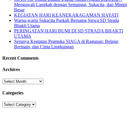
Mengawali Langkah dengan Semangat, Sukacita, dan Mimpi
Besar
KEGIATAN HARI KEANEKARAGAMAN HAYATI
Warna-warni Sukacita Paskah Bersama Siswa SD Strada
Bhakti Utama
PERINGATAN HARI BUMI DI SD STRADA BHAKTI
UTAMA
Serunya Kegiatan Pramuka SIAGA di Ragunan: Belajar,
Bermain, dan Cinta Lingkungan
Recent Comments
Archives
Archives
Categories
Categories
Sekolah Strada
Jl. Gunung Sahari Raya No. 88, Jakarta Pusat 10610