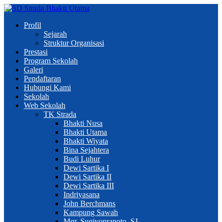
Profil
Sejarah
Struktur Organisasi
Prestasi
Program Sekolah
Galeri
Pendaftaran
Hubungi Kami
Sekolah
Web Sekolah
TK Strada
Bhakti Nusa
Bhakti Utama
Bhakti Wiyata
Bina Sejahtera
Budi Luhur
Dewi Sartika I
Dewi Sartika II
Dewi Sartika III
Indriyasana
John Berchmans
Kampung Sawah
Mgr. Sugiyopranoto, SJ