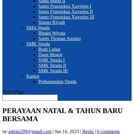
Santa Maria II
Santo Fransiskus Xaverius I
Santo Fransiskus Xaverius II
Santo Fransiskus Xaverius III
Slamet Riyadi
SMA Strada
Bhakti Wiyata
Santo Thomas Aquino
SMK Strada
Budi Luhur
Daan Mogot
SMK Strada I
SMK Strada II
SMK Strada III
Kantor
Perkumpulan Strada
Select Page
PERAYAAN NATAL & TAHUN BARU
BERSAMA
by
admin209@gmail.com
|
Jan 16, 2023
|
Berita
|
0 comments