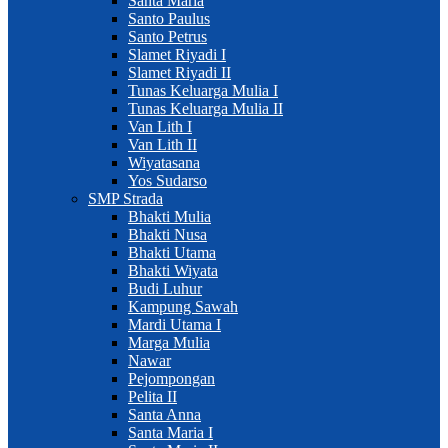
Santa Maria
Santo Paulus
Santo Petrus
Slamet Riyadi I
Slamet Riyadi II
Tunas Keluarga Mulia I
Tunas Keluarga Mulia II
Van Lith I
Van Lith II
Wiyatasana
Yos Sudarso
SMP Strada
Bhakti Mulia
Bhakti Nusa
Bhakti Utama
Bhakti Wiyata
Budi Luhur
Kampung Sawah
Mardi Utama I
Marga Mulia
Nawar
Pejompongan
Pelita II
Santa Anna
Santa Maria I