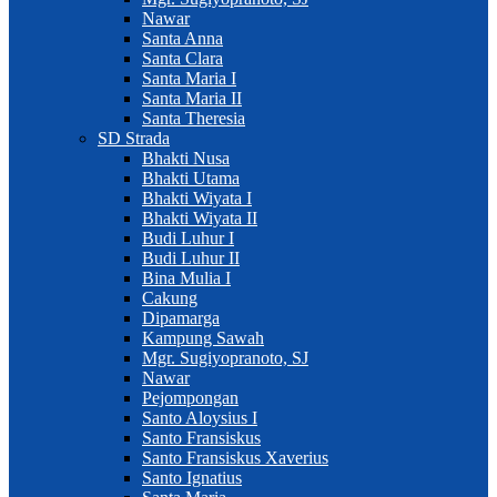
Nawar
Santa Anna
Santa Clara
Santa Maria I
Santa Maria II
Santa Theresia
SD Strada
Bhakti Nusa
Bhakti Utama
Bhakti Wiyata I
Bhakti Wiyata II
Budi Luhur I
Budi Luhur II
Bina Mulia I
Cakung
Dipamarga
Kampung Sawah
Mgr. Sugiyopranoto, SJ
Nawar
Pejompongan
Santo Aloysius I
Santo Fransiskus
Santo Fransiskus Xaverius
Santo Ignatius