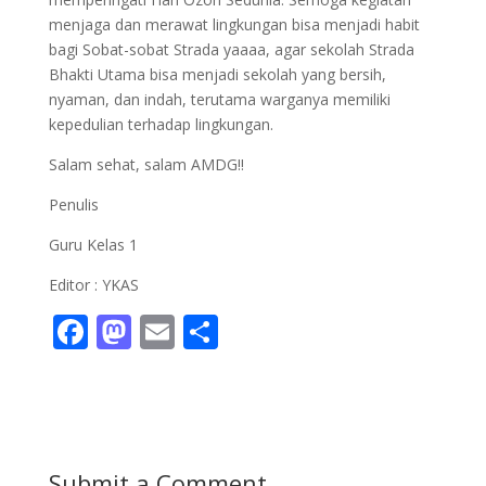
menjaga dan merawat lingkungan bisa menjadi habit
bagi Sobat-sobat Strada yaaaa, agar sekolah Strada
Bhakti Utama bisa menjadi sekolah yang bersih,
nyaman, dan indah, terutama warganya memiliki
kepedulian terhadap lingkungan.
Salam sehat, salam AMDG!!
Penulis
Guru Kelas 1
Editor : YKAS
F
M
E
S
ac
as
m
h
e
to
ai
ar
b
d
l
e
o
o
Submit a Comment