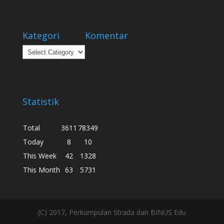
Kategori
Komentar
Kategori
Statistik
Total
3611
78349
Today
8
10
This Week
42
1328
This Month
63
5731
(C) 2017, Perkumpulan Strada dan BINUS Edu