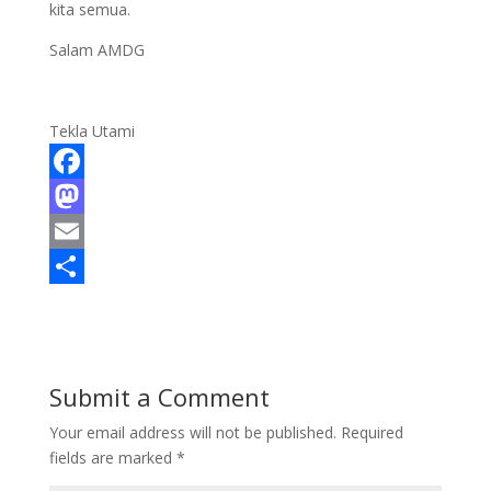
kita semua.
Salam AMDG
Tekla Utami
F
a
M
c
a
E
e
s
m
S
b
t
a
h
o
o
i
a
Submit a Comment
o
d
l
r
Your email address will not be published.
Required
k
o
e
fields are marked
*
n