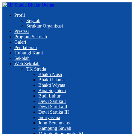
Profil
Sejarah
Struktur Organisasi
Prestasi
Program Sekolah
Galeri
Pendaftaran
Hubungi Kami
Sekolah
Web Sekolah
TK Strada
Bhakti Nusa
Bhakti Utama
Bhakti Wiyata
Bina Sejahtera
Budi Luhur
Dewi Sartika I
Dewi Sartika II
Dewi Sartika III
Indriyasana
John Berchmans
Kampung Sawah
Mgr. Sugiyopranoto, SJ