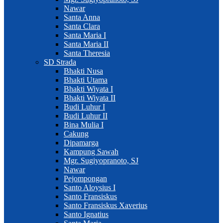
Nawar
Santa Anna
Santa Clara
Santa Maria I
Santa Maria II
Santa Theresia
SD Strada
Bhakti Nusa
Bhakti Utama
Bhakti Wiyata I
Bhakti Wiyata II
Budi Luhur I
Budi Luhur II
Bina Mulia I
Cakung
Dipamarga
Kampung Sawah
Mgr. Sugiyopranoto, SJ
Nawar
Pejompongan
Santo Aloysius I
Santo Fransiskus
Santo Fransiskus Xaverius
Santo Ignatius