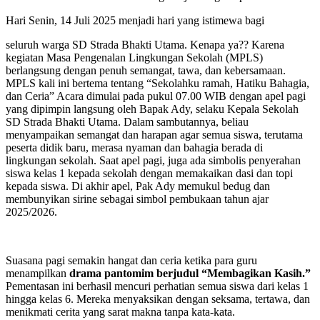
Hari Senin, 14 Juli 2025 menjadi hari yang istimewa bagi
seluruh warga SD Strada Bhakti Utama. Kenapa ya?? Karena
kegiatan Masa Pengenalan Lingkungan Sekolah (MPLS)
berlangsung dengan penuh semangat, tawa, dan kebersamaan.
MPLS kali ini bertema tentang “Sekolahku ramah, Hatiku Bahagia,
dan Ceria” Acara dimulai pada pukul 07.00 WIB dengan apel pagi
yang dipimpin langsung oleh Bapak Ady, selaku Kepala Sekolah
SD Strada Bhakti Utama. Dalam sambutannya, beliau
menyampaikan semangat dan harapan agar semua siswa, terutama
peserta didik baru, merasa nyaman dan bahagia berada di
lingkungan sekolah. Saat apel pagi, juga ada simbolis penyerahan
siswa kelas 1 kepada sekolah dengan memakaikan dasi dan topi
kepada siswa. Di akhir apel, Pak Ady memukul bedug dan
membunyikan sirine sebagai simbol pembukaan tahun ajar
2025/2026.
Suasana pagi semakin hangat dan ceria ketika para guru
menampilkan
drama pantomim berjudul “Membagikan Kasih.”
Pementasan ini berhasil mencuri perhatian semua siswa dari kelas 1
hingga kelas 6. Mereka menyaksikan dengan seksama, tertawa, dan
menikmati cerita yang sarat makna tanpa kata-kata.