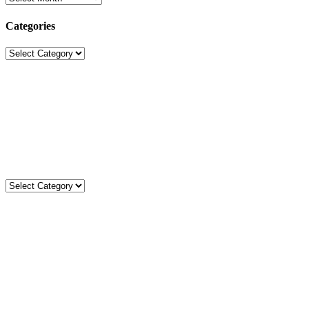
Categories
Categories
Sekolah Strada
Jl. Gunung Sahari Raya No. 88, Jakarta Pusat 10610
Tel. (021)-4204821; 4256572; 4269519 / Fax. (021)-4258809
Kategori
Kategori
Komentar
Statistik
Total
3595
78366
Today
6
8