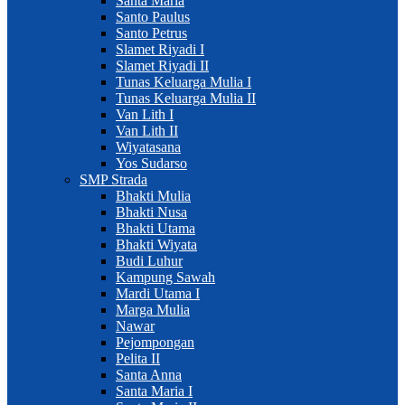
Santa Maria
Santo Paulus
Santo Petrus
Slamet Riyadi I
Slamet Riyadi II
Tunas Keluarga Mulia I
Tunas Keluarga Mulia II
Van Lith I
Van Lith II
Wiyatasana
Yos Sudarso
SMP Strada
Bhakti Mulia
Bhakti Nusa
Bhakti Utama
Bhakti Wiyata
Budi Luhur
Kampung Sawah
Mardi Utama I
Marga Mulia
Nawar
Pejompongan
Pelita II
Santa Anna
Santa Maria I