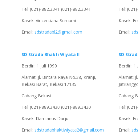
Tel: (021)-882.3341 (021)-882.3341
Tel: (021
Kasek: Vincentiana Sumarni
Kasek: Em
Email:
sdstradabl2@gmail.com
Email:
sd
SD Strada Bhakti Wiyata II
SD Stra
Berdiri: 1 Juli 1990
Berdiri: 
Alamat: Jl. Bintara Raya No.38, Kranji,
Alamat: J
Bekasi Barat, Bekasi 17135
Jatirangg
Cabang Bekasi
Cabang B
Tel: (021)-889.3430 (021)-889.3430
Tel: (021
Kasek: Damianus Darju
Kasek: Fr
Email:
sdstradabhaktiwiyata2@gmail.com
Email:
sd