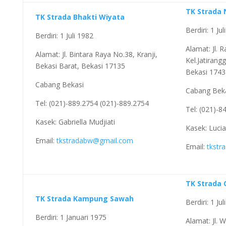
TK Strada
TK Strada Bhakti Wiyata
Berdiri: 1 Ju
Berdiri: 1 Juli 1982
Alamat: Jl.
Alamat: Jl. Bintara Raya No.38, Kranji,
Kel.Jatirang
Bekasi Barat, Bekasi 17135
Bekasi 1743
Cabang Bekasi
Cabang Bek
Tel: (021)-889.2754 (021)-889.2754
Tel: (021)-8
Kasek: Gabriella Mudjiati
Kasek: Lucia
Email:
tkstradabw@gmail.com
Email:
tkstr
TK Strada
TK Strada Kampung Sawah
Berdiri: 1 Ju
Berdiri: 1 Januari 1975
Alamat: Jl. 