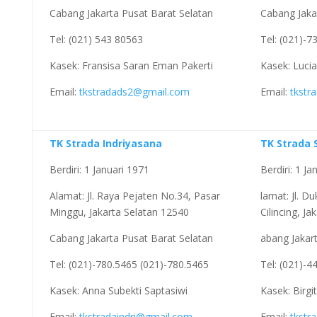
Cabang Jakarta Pusat Barat Selatan
Cabang Jaka
Tel: (021) 543 80563
Tel: (021)-7
Kasek: Fransisa Saran Eman Pakerti
Kasek: Luci
Email:
tkstradads2@gmail.com
Email:
tkstr
TK Strada Indriyasana
TK Strada 
Berdiri: 1 Januari 1971
Berdiri: 1 Ja
Alamat: Jl. Raya Pejaten No.34, Pasar
lamat: Jl. D
Minggu, Jakarta Selatan 12540
Cilincing, J
Cabang Jakarta Pusat Barat Selatan
abang Jakar
Tel: (021)-780.5465 (021)-780.5465
Tel: (021)-4
Kasek: Anna Subekti Saptasiwi
Kasek: Birgi
Email:
tkstradaindri@gmail.com
Email:
tkstr