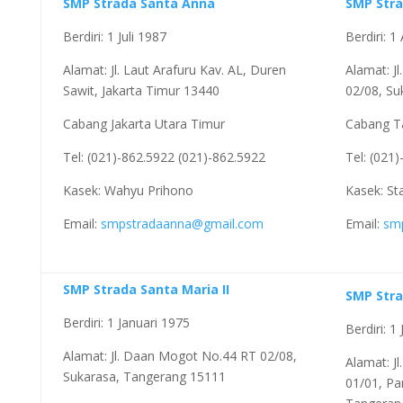
SMP Strada Santa Anna
SMP Stra
Berdiri: 1 Juli 1987
Berdiri: 
Alamat: Jl. Laut Arafuru Kav. AL, Duren
Alamat: J
Sawit, Jakarta Timur 13440
02/08, Su
Cabang Jakarta Utara Timur
Cabang T
Tel: (021)-862.5922 (021)-862.5922
Tel: (021
Kasek: Wahyu Prihono
Kasek: Sta
Email:
smpstradaanna@gmail.com
Email:
sm
SMP Strada Santa Maria II
SMP Stra
Berdiri: 1 Januari 1975
Berdiri: 1 
Alamat: Jl. Daan Mogot No.44 RT 02/08,
Alamat: Jl
Sukarasa, Tangerang 15111
01/01, Pa