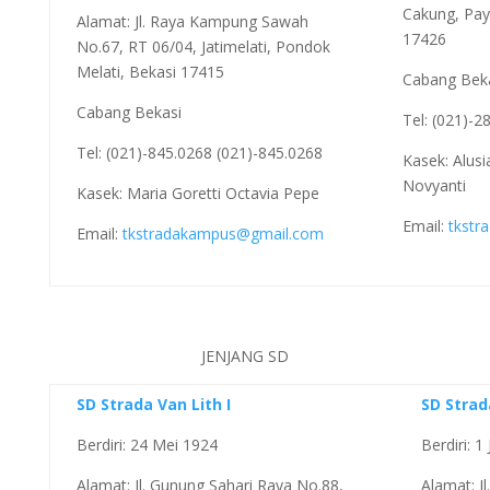
Cakung, Paya
Alamat: Jl. Raya Kampung Sawah
17426
No.67, RT 06/04, Jatimelati, Pondok
Melati, Bekasi 17415
Cabang Bek
Cabang Bekasi
Tel: (021)-
Tel: (021)-845.0268 (021)-845.0268
Kasek: Alusi
Novyanti
Kasek: Maria Goretti Octavia Pepe
Email:
tkstr
Email:
tkstradakampus@gmail.com
JENJANG SD
SD Strada Van Lith I
SD Stra
Berdiri: 24 Mei 1924
Berdiri: 1
Alamat: Jl. Gunung Sahari Raya No.88,
Alamat: J