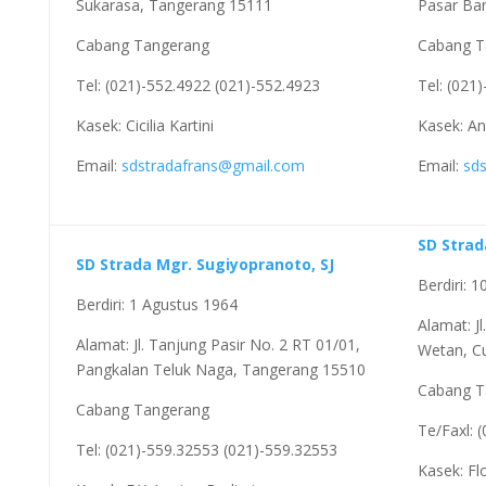
Sukarasa, Tangerang 15111
Pasar Ba
Cabang Tangerang
Cabang T
Tel: (021)-552.4922 (021)-552.4923
Tel: (021
Kasek: Cicilia Kartini
Kasek: An
Email:
sdstradafrans@gmail.com
Email:
sd
SD Strad
SD Strada Mgr. Sugiyopranoto, SJ
Berdiri: 
Berdiri: 1 Agustus 1964
Alamat: J
Alamat: Jl. Tanjung Pasir No. 2 RT 01/01,
Wetan, C
Pangkalan Teluk Naga, Tangerang 15510
Cabang T
Cabang Tangerang
Te/Faxl: 
Tel: (021)-559.32553 (021)-559.32553
Kasek: Fl