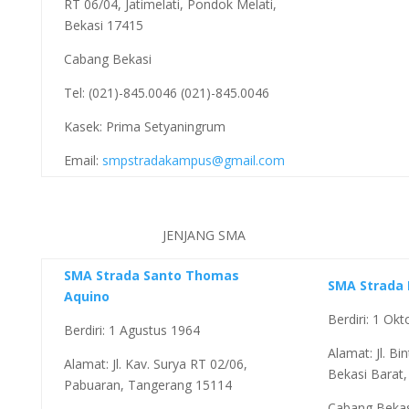
RT 06/04, Jatimelati, Pondok Melati,
Bekasi 17415
Cabang Bekasi
Tel: (021)-845.0046 (021)-845.0046
Kasek: Prima Setyaningrum
Email:
smpstradakampus@gmail.com
JENJANG SMA
SMA Strada Santo Thomas
SMA Strada 
Aquino
Berdiri: 1 Ok
Berdiri: 1 Agustus 1964
Alamat: Jl. Bi
Alamat: Jl. Kav. Surya RT 02/06,
Bekasi Barat,
Pabuaran, Tangerang 15114
Cabang Bekas