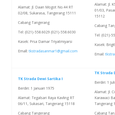
Alamat: Jl. 
Alamat: Jl. Daan Mogot No.44 RT
01/03, Pasa
02/08, Sukarasa, Tangerang 15111
15112
Cabang Tangerang
Cabang Tan
Tel: (021)-558.6029 (021)-558.6030
Tel: (021)-5
Kasek: Prsa Damar Triyatmiyarsi
Kasek: Brigi
Emall:
tkstradasanmar1@gmail.com
Email:
tkstr
TK Strada D
TK Strada Dewi Sartika I
Berdiri: 1 Ju
Berdiri: 1 Januari 1975
Alamat: Jl. C
Alamat: Tegalsari Raya Kavling RT
Karawaci Ba
06/11, Sukasari, Tangerang 15118
Tangerang 
Cabang Tangerang
Cabang Tan