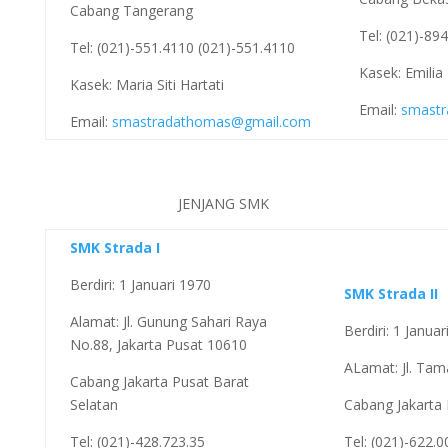
Cabang Tangerang
Tel: (021)-89
Tel: (021)-551.4110 (021)-551.4110
Kasek: Emilia
Kasek: Maria Siti Hartati
Email:
smastr
Email:
smastradathomas@gmail.com
JENJANG SMK
SMK Strada I
Berdiri: 1 Januari 1970
SMK Strada II
Alamat: Jl. Gunung Sahari Raya
Berdiri: 1 Janua
No.88, Jakarta Pusat 10610
ALamat: Jl. Tam
Cabang Jakarta Pusat Barat
Selatan
Cabang Jakarta 
Tel: (021)-428.723.35
Tel: (021)-622.