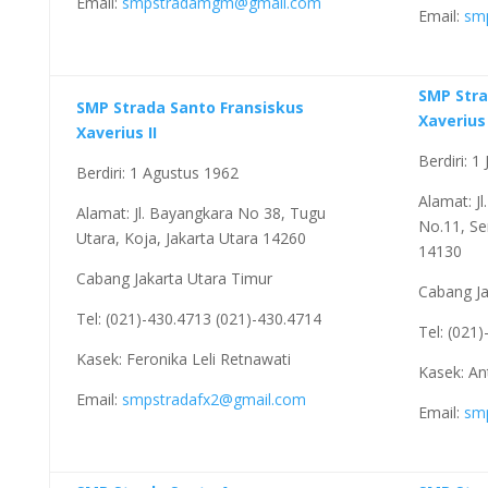
Email:
smpstradamgm@gmail.com
Email:
sm
SMP Stra
SMP Strada Santo Fransiskus
Xaverius 
Xaverius II
Berdiri: 1
Berdiri: 1 Agustus 1962
Alamat: Jl
Alamat: Jl. Bayangkara No 38, Tugu
No.11, Se
Utara, Koja, Jakarta Utara 14260
14130
Cabang Jakarta Utara Timur
Cabang Ja
Tel: (021)-430.4713 (021)-430.4714
Tel: (021
Kasek: Feronika Leli Retnawati
Kasek: An
Email:
smpstradafx2@gmail.com
Email:
sm