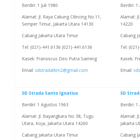
Berdiri: 1 Juli 1980
Berdiri: 
Alamat: Jl. Raya Cakung Cilincing No.11,
Alamat: Jl
Semper Timur, Jakarta Utara 14130
14220
Cabang Jakarta Utara Timur
Cabang Ja
Tel: (021)-441.6136 (021)-441.6136
Tel: (021
Kasek: Fransiscus Deo Putra Saiming
Kasek: Fr
Email:
sdstradatkm2@gmail.com
Email:
sd
SD Strada Santo Ignatius
SD Strad
Berdiri: 1 Agustus 1963
Berdiri: 
Alamat: Jl. Bayangkara No 38, Tugu
Alamat: J
Utara, Koja, Jakarta Utara 14260
Jakarta U
Cabang Jakarta Utara Timur
Cabang Ja