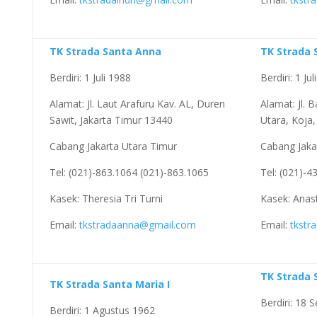
TK Strada Santa Anna
TK Strada 
Berdiri: 1 Juli 1988
Berdiri: 1 Ju
Alamat: Jl. Laut Arafuru Kav. AL, Duren
Alamat: Jl.
Sawit, Jakarta Timur 13440
Utara, Koja,
Cabang Jakarta Utara Timur
Cabang Jaka
Tel: (021)-863.1064 (021)-863.1065
Tel: (021)-4
Kasek: Theresia Tri Turni
Kasek: Anas
Email:
tkstradaanna@gmail.com
Email:
tkstr
TK Strada S
TK Strada Santa Maria I
Berdiri: 18
Berdiri: 1 Agustus 1962