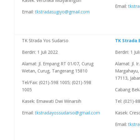
Kasek: Veronika Mulyaningsih
Email:
tkstr
Email:
tkstradasugiyo@gmail.com
TK Strada Yos Sudarso
TK Strada 
Berdiri: 1 Juli 2022
Berdiri: 1 Ju
Alamat: Jl. Empang RT 01/07, Curug
Alamat: Jl. I
Wetan, Curug, Tangerang 15810
Margahayu, 
17113, Jaba
Tel/Fax: (021)-598 1005; (021)-598
1005
Cabang Bek
Kasek: Emawati Dwi Winarsih
Tel: (021)-8
Email:
tkstradayossudarso@gmail.com
Kasek: Cresc
Email:
tkstr