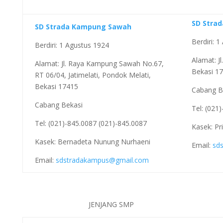
SD Stra
SD Strada Kampung Sawah
Berdiri: 
Berdiri: 1 Agustus 1924
Alamat: Jl
Alamat: Jl. Raya Kampung Sawah No.67,
Bekasi 17
RT 06/04, Jatimelati, Pondok Melati,
Bekasi 17415
Cabang B
Cabang Bekasi
Tel: (021
Tel: (021)-845.0087 (021)-845.0087
Kasek: Pr
Kasek: Bernadeta Nunung Nurhaeni
Email:
sd
Email:
sdstradakampus@gmail.com
JENJANG SMP