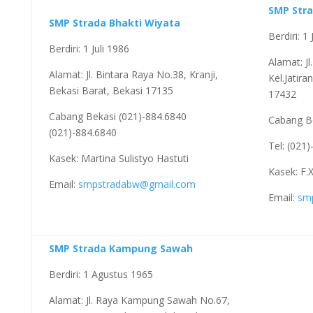
SMP Str
SMP Strada Bhakti Wiyata
Berdiri: 1 
Berdiri: 1 Juli 1986
Alamat: J
Alamat: Jl. Bintara Raya No.38, Kranji,
Kel.Jatir
Bekasi Barat, Bekasi 17135
17432
Cabang Bekasi (021)-884.6840
Cabang B
(021)-884.6840
Tel: (021
Kasek: Martina Sulistyo Hastuti
Kasek: F
Email:
smpstradabw@gmail.com
Email:
sm
SMP Strada Kampung Sawah
Berdiri: 1 Agustus 1965
Alamat: Jl. Raya Kampung Sawah No.67,