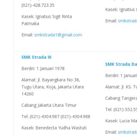
(021)-428.723.35
Kasek: Ignatius
Kasek: Ignatius Sigit Rinta
Email:
smkstrad
Patmaka
Email:
smkstrada1@gmail.com
SMK Strada III
SMK Strada D
Berdiri: 1 Januari 1978
Berdiri: 1 Janua
Alamat: Jl. Bayangkara No 38,
Tugu Utara, Koja, Jakarta Utara
Alamat: Jl. KS.
14260
Cabang Tanger
Cabang Jakarta Utara Timur
Tel: (021)-552.
Tel: (021)-4304.987 (021)-4304.988
Kasek: Lucia Ma
Kasek: Benedecta Yudha Wastuti
Email:
smkstra