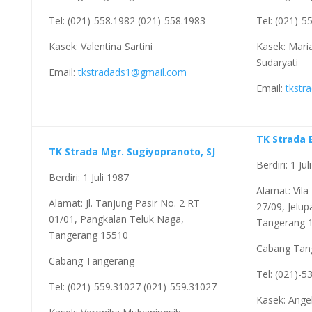
Tel: (021)-558.1982 (021)-558.1983
Tel: (021)-5
Kasek: Valentina Sartini
Kasek: Mari
Sudaryati
Email:
tkstradads1@gmail.com
Email:
tkstr
TK Strada 
TK Strada Mgr. Sugiyopranoto, SJ
Berdiri: 1 Ju
Berdiri: 1 Juli 1987
Alamat: Vila
Alamat: Jl. Tanjung Pasir No. 2 RT
27/09, Jelup
01/01, Pangkalan Teluk Naga,
Tangerang 
Tangerang 15510
Cabang Tan
Cabang Tangerang
Tel: (021)-5
Tel: (021)-559.31027 (021)-559.31027
Kasek: Ange