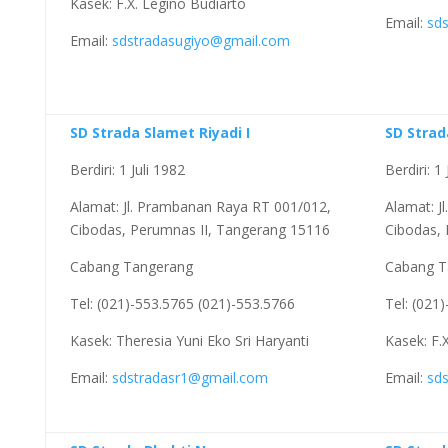
Kasek: F.X. Legino Budiarto
Email:
sd
Email:
sdstradasugiyo@gmail.com
SD Strada Slamet Riyadi I
SD Strad
Berdiri: 1 Juli 1982
Berdiri: 1
Alamat: Jl. Prambanan Raya RT 001/012,
Alamat: J
Cibodas, Perumnas II, Tangerang 15116
Cibodas,
Cabang Tangerang
Cabang T
Tel: (021)-553.5765 (021)-553.5766
Tel: (021
Kasek: Theresia Yuni Eko Sri Haryanti
Kasek: F.
Email:
sdstradasr1@gmail.com
Email:
sd