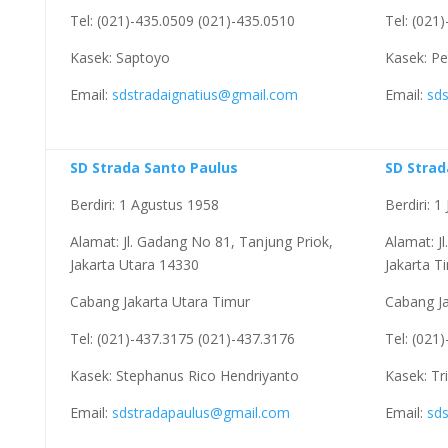
Tel: (021)-435.0509 (021)-435.0510
Tel: (021
Kasek: Saptoyo
Kasek: P
Email:
sdstradaignatius@gmail.com
Email:
sd
SD Strada Santo Paulus
SD Stra
Berdiri: 1 Agustus 1958
Berdiri: 1
Alamat: Jl. Gadang No 81, Tanjung Priok,
Alamat: J
Jakarta Utara 14330
Jakarta T
Cabang Jakarta Utara Timur
Cabang Ja
Tel: (021)-437.3175 (021)-437.3176
Tel: (021
Kasek: Stephanus Rico Hendriyanto
Kasek: Tr
Email:
sdstradapaulus@gmail.com
Email:
sd