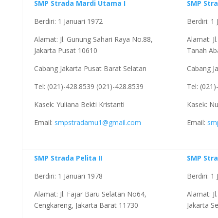
SMP Strada Mardi Utama I
SMP Str
Berdiri: 1 Januari 1972
Berdiri: 1
Alamat: Jl. Gunung Sahari Raya No.88,
Alamat: J
Jakarta Pusat 10610
Tanah Aba
Cabang Jakarta Pusat Barat Selatan
Cabang Ja
Tel: (021)-428.8539 (021)-428.8539
Tel: (021
Kasek: Yuliana Bekti Kristanti
Kasek: Nu
Email:
smpstradamu1@gmail.com
Email:
sm
SMP Strada Pelita II
SMP Str
Berdiri: 1 Januari 1978
Berdiri: 1 
Alamat: Jl. Fajar Baru Selatan No64,
Alamat: J
Cengkareng, Jakarta Barat 11730
Jakarta S