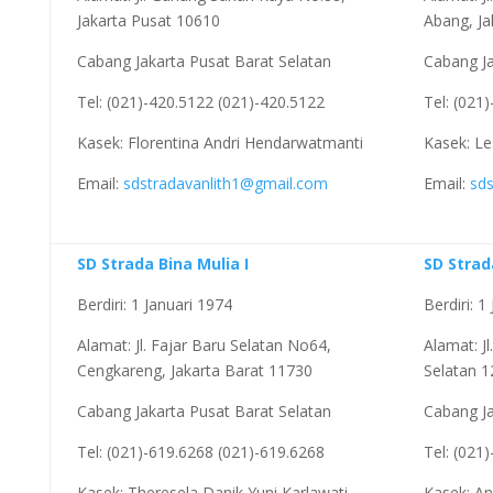
Jakarta Pusat 10610
Abang, Ja
Cabang Jakarta Pusat Barat Selatan
Cabang Ja
Tel: (021)-420.5122 (021)-420.5122
Tel: (021
Kasek: Florentina Andri Hendarwatmanti
Kasek: Le
Email:
sdstradavanlith1@gmail.com
Email:
sd
SD Strada Bina Mulia I
SD Stra
Berdiri: 1 Januari 1974
Berdiri: 1
Alamat: Jl. Fajar Baru Selatan No64,
Alamat: J
Cengkareng, Jakarta Barat 11730
Selatan 
Cabang Jakarta Pusat Barat Selatan
Cabang Ja
Tel: (021)-619.6268 (021)-619.6268
Tel: (021
Kasek: Theresela Danik Yuni Karlawati
Kasek: An