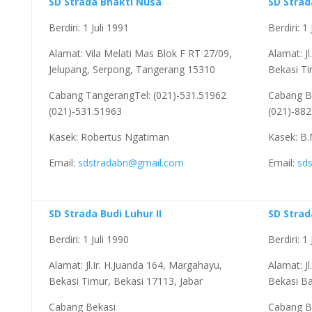
SD Strada Bhakti Nusa
SD Strad
Berdiri: 1 Juli 1991
Berdiri: 1
Alamat: Vila Melati Mas Blok F RT 27/09,
Alamat: J
Jelupang, Serpong, Tangerang 15310
Bekasi Ti
Cabang TangerangTel: (021)-531.51962
Cabang Be
(021)-531.51963
(021)-882
Kasek: Robertus Ngatiman
Kasek: B.
Email:
sdstradabn@gmail.com
Email:
sd
SD Strada Budi Luhur II
SD Strad
Berdiri: 1 Juli 1990
Berdiri: 1
Alamat: Jl.Ir. H.Juanda 164, Margahayu,
Alamat: Jl
Bekasi Timur, Bekasi 17113, Jabar
Bekasi Ba
Cabang Bekasi
Cabang B