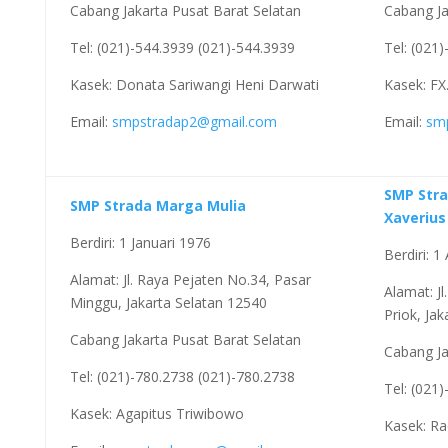
Cabang Jakarta Pusat Barat Selatan
Cabang Ja
Tel: (021)-544.3939 (021)-544.3939
Tel: (021
Kasek: Donata Sariwangi Heni Darwati
Kasek: FX.
Email:
smpstradap2@gmail.com
Email:
sm
SMP Stra
SMP Strada Marga Mulia
Xaverius 
Berdiri: 1 Januari 1976
Berdiri: 
Alamat: Jl. Raya Pejaten No.34, Pasar
Alamat: J
Minggu, Jakarta Selatan 12540
Priok, Ja
Cabang Jakarta Pusat Barat Selatan
Cabang Ja
Tel: (021)-780.2738 (021)-780.2738
Tel: (021
Kasek: Agapitus Triwibowo
Kasek: Ra