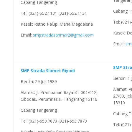
Tangeran
Cabang Tangerang
Cabang T
Tel: (021)-552.1131 (021)-552.1131
Tel: (021
Kasek: Retno Palupi Maria Magdalena
Kasek: D
Email:
smpstradasanmar2@gmail.com
Email:
sm
SMP Stra
SMP Strada Slamet Riyadi
Berdiri: 1 
Berdiri: 29 Juli 1989
Alamat: V
Alamat: Jl. Prambanan Raya RT 001/012,
27/09, Je
Cibodas, Perumnas II, Tangerang 15116
15310
Cabang Tangerang
Cabang T
Tel: (021)-553.7873 (021)-553.7873
Tel: (021
Kasek: Lusia Yefin Bertiana Winarno