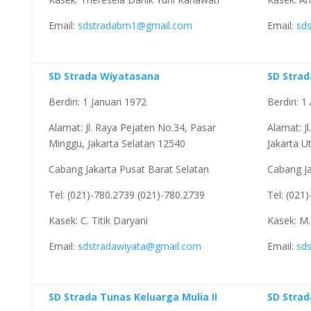
Email:
sdstradabm1@gmail.com
Email:
sd
SD Strada Wiyatasana
SD Strad
Berdiri: 1 Januari 1972
Berdiri: 
Alamat: Jl. Raya Pejaten No.34, Pasar
Alamat: Jl
Minggu, Jakarta Selatan 12540
Jakarta U
Cabang Jakarta Pusat Barat Selatan
Cabang Ja
Tel: (021)-780.2739 (021)-780.2739
Tel: (021
Kasek: C. Titik Daryani
Kasek: M.
Email:
sdstradawiyata@gmail.com
Email:
sd
SD Strada Tunas Keluarga Mulia II
SD Strad