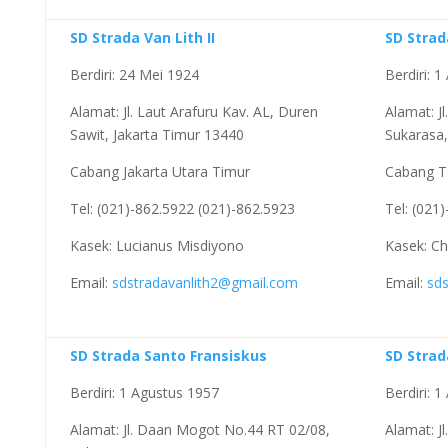
SD Strada Van Lith II
SD Strad
Berdiri: 24 Mei 1924
Berdiri: 
Alamat: Jl. Laut Arafuru Kav. AL, Duren
Alamat: J
Sawit, Jakarta Timur 13440
Sukarasa
Cabang Jakarta Utara Timur
Cabang T
Tel: (021)-862.5922 (021)-862.5923
Tel: (021
Kasek: Lucianus Misdiyono
Kasek: Chi
Email:
sdstradavanlith2@gmail.com
Email:
sd
SD Strada Santo Fransiskus
SD Strad
Berdiri: 1 Agustus 1957
Berdiri: 
Alamat: Jl. Daan Mogot No.44 RT 02/08,
Alamat: J