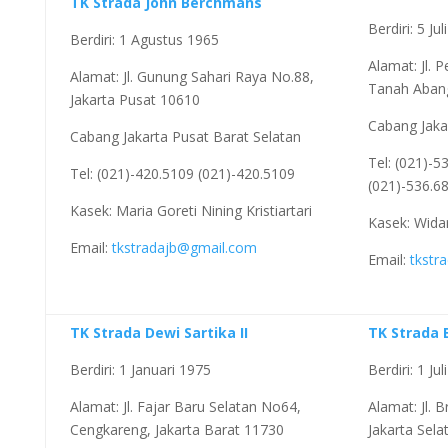
TK Strada John Berchmans
Berdiri: 5 Ju
Berdiri: 1 Agustus 1965
Alamat: Jl. 
Alamat: Jl. Gunung Sahari Raya No.88,
Tanah Abang
Jakarta Pusat 10610
Cabang Jaka
Cabang Jakarta Pusat Barat Selatan
Tel: (021)-5
Tel: (021)-420.5109 (021)-420.5109
(021)-536.6
Kasek: Maria Goreti Nining Kristiartari
Kasek: Widar
Email:
tkstradajb@gmail.com
Email:
tkstr
TK Strada Dewi Sartika II
TK Strada 
Berdiri: 1 Januari 1975
Berdiri: 1 Ju
Alamat: Jl. Fajar Baru Selatan No64,
Alamat: Jl.
Cengkareng, Jakarta Barat 11730
Jakarta Sel