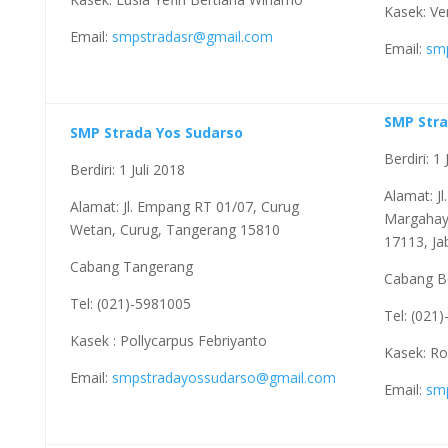
Kasek: Ver
Email:
smpstradasr@gmail.com
Email:
sm
SMP Stra
SMP Strada Yos Sudarso
Berdiri: 1
Berdiri: 1 Juli 2018
Alamat: Jl
Alamat: Jl. Empang RT 01/07, Curug
Margahayu
Wetan, Curug, Tangerang 15810
17113, Ja
Cabang Tangerang
Cabang B
Tel: (021)-5981005
Tel: (021
Kasek : Pollycarpus Febriyanto
Kasek: Ro
Email:
smpstradayossudarso@gmail.com
Email:
sm