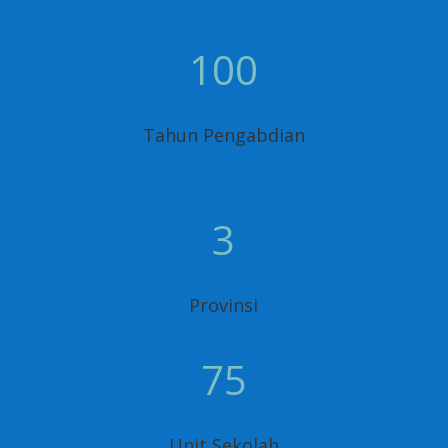
100
Tahun Pengabdian
3
Provinsi
75
Unit Sekolah