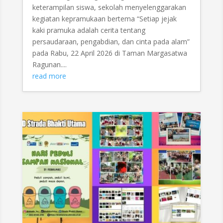
keterampilan siswa, sekolah menyelenggarakan
kegiatan kepramukaan bertema “Setiap jejak
kaki pramuka adalah cerita tentang
persaudaraan, pengabdian, dan cinta pada alam”
pada Rabu, 22 April 2026 di Taman Margasatwa
Ragunan....
read more