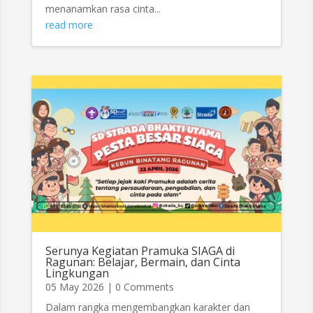
menanamkan rasa cinta...
read more
Serunya Kegiatan Pramuka SIAGA di
Ragunan: Belajar, Bermain, dan Cinta
Lingkungan
05 May 2026
| 0 Comments
Dalam rangka mengembangkan karakter dan