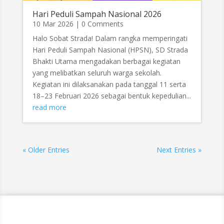
Hari Peduli Sampah Nasional 2026
10 Mar 2026
| 0 Comments
Halo Sobat Strada! Dalam rangka memperingati
Hari Peduli Sampah Nasional (HPSN), SD Strada
Bhakti Utama mengadakan berbagai kegiatan
yang melibatkan seluruh warga sekolah.
Kegiatan ini dilaksanakan pada tanggal 11 serta
18–23 Februari 2026 sebagai bentuk kepedulian...
read more
« Older Entries
Next Entries »