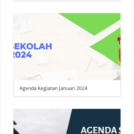
Agenda Kegiatan Januari 2024