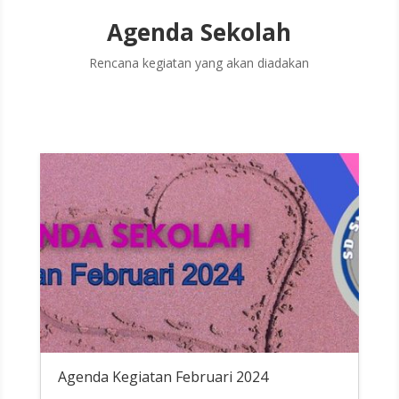
Agenda Sekolah
Rencana kegiatan yang akan diadakan
Agenda Kegiatan Februari 2024