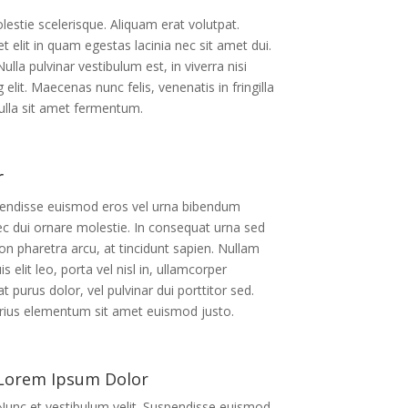
lestie scelerisque. Aliquam erat volutpat.
 elit in quam egestas lacinia nec sit amet dui.
lla pulvinar vestibulum est, in viverra nisi
lit. Maecenas nunc felis, venenatis in fringilla
nulla sit amet fermentum.
r
spendisse euismod eros vel urna bibendum
ec dui ornare molestie. In consequat urna sed
n pharetra arcu, at tincidunt sapien. Nullam
s elit leo, porta vel nisl in, ullamcorper
t purus dolor, vel pulvinar dui porttitor sed.
rius elementum sit amet euismod justo.
Lorem Ipsum Dolor
Nunc et vestibulum velit. Suspendisse euismod