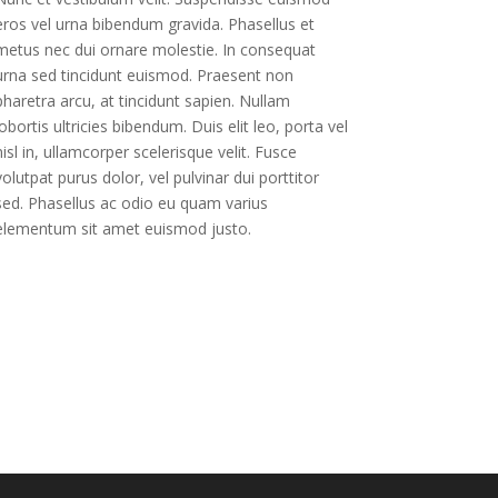
eros vel urna bibendum gravida. Phasellus et
metus nec dui ornare molestie. In consequat
urna sed tincidunt euismod. Praesent non
pharetra arcu, at tincidunt sapien. Nullam
lobortis ultricies bibendum. Duis elit leo, porta vel
nisl in, ullamcorper scelerisque velit. Fusce
volutpat purus dolor, vel pulvinar dui porttitor
sed. Phasellus ac odio eu quam varius
elementum sit amet euismod justo.