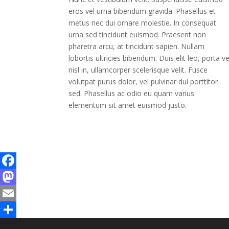
eros vel urna bibendum gravida. Phasellus et
metus nec dui ornare molestie. In consequat
urna sed tincidunt euismod. Praesent non
pharetra arcu, at tincidunt sapien. Nullam
lobortis ultricies bibendum. Duis elit leo, porta ve
nisl in, ullamcorper scelerisque velit. Fusce
volutpat purus dolor, vel pulvinar dui porttitor
sed. Phasellus ac odio eu quam varius
elementum sit amet euismod justo.
Facebook
Mastodon
Email
Share