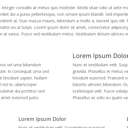
. Integer convallis at metus quis molestie. Morbi vitae odio ut ante mo
diet dui a purus pellentesque, non ornare ipsum blandit. Sed imperdiet
ndrerit at. Duis massa mauris, bibendum a mollis a, laoreet quis elit. Nu
tis eu ut turpis. Lorem ipsum dolor sit amet, consectetur adipiscing e
or at varius. Fusce sed vestibulum metus. Vestibulum dictum ultrices 
Lorem Ipsum Dolo
eros vel urna bibendum
Nunc et vestibulum velit. Su
stie. In consequat urna sed
gravida. Phasellus et metus n
t tincidunt sapien. Nullam
tincidunt euismod. Praesent no
l nisl in, ullamcorper
lobortis ultricies bibendum. Dui
pulvinar dui porttitor sed.
scelerisque velit. Fusce volutpa
t amet euismod justo.
Phasellus ac odio eu quam va
Lorem Ipsum Dolor
Nunc et vestibulum velit. Suspendisse euismod