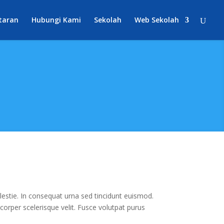
taran
Hubungi Kami
Sekolah
Web Sekolah
estie. In consequat urna sed tincidunt euismod.
mcorper scelerisque velit. Fusce volutpat purus