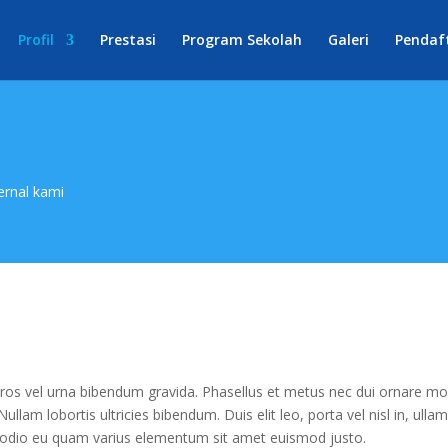
Profil
Prestasi
Program Sekolah
Galeri
Pendaf
ernal kami
ros vel urna bibendum gravida. Phasellus et metus nec dui ornare mol
ullam lobortis ultricies bibendum. Duis elit leo, porta vel nisl in, ulla
 ac odio eu quam varius elementum sit amet euismod justo.