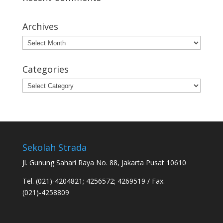
Archives
Archives
Categories
Categories
Sekolah Strada
Jl. Gunung Sahari Raya No. 88, Jakarta Pusat 10610
Tel. (021)-4204821; 4256572; 4269519 / Fax.
(021)-4258809