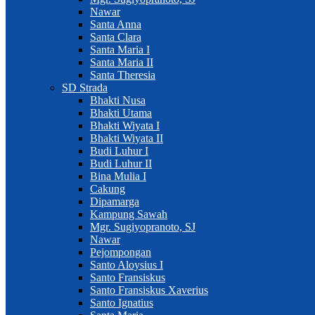
Nawar
Santa Anna
Santa Clara
Santa Maria I
Santa Maria II
Santa Theresia
SD Strada
Bhakti Nusa
Bhakti Utama
Bhakti Wiyata I
Bhakti Wiyata II
Budi Luhur I
Budi Luhur II
Bina Mulia I
Cakung
Dipamarga
Kampung Sawah
Mgr. Sugiyopranoto, SJ
Nawar
Pejompongan
Santo Aloysius I
Santo Fransiskus
Santo Fransiskus Xaverius
Santo Ignatius