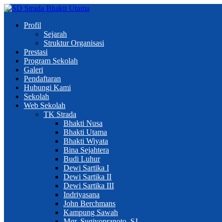
Profil
Sejarah
Struktur Organisasi
Prestasi
Program Sekolah
Galeri
Pendaftaran
Hubungi Kami
Sekolah
Web Sekolah
TK Strada
Bhakti Nusa
Bhakti Utama
Bhakti Wiyata
Bina Sejahtera
Budi Luhur
Dewi Sartika I
Dewi Sartika II
Dewi Sartika III
Indriyasana
John Berchmans
Kampung Sawah
Mgr. Sugiyopranoto, SJ