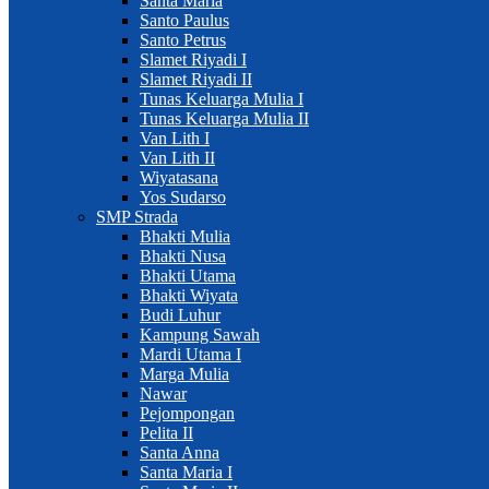
Santa Maria
Santo Paulus
Santo Petrus
Slamet Riyadi I
Slamet Riyadi II
Tunas Keluarga Mulia I
Tunas Keluarga Mulia II
Van Lith I
Van Lith II
Wiyatasana
Yos Sudarso
SMP Strada
Bhakti Mulia
Bhakti Nusa
Bhakti Utama
Bhakti Wiyata
Budi Luhur
Kampung Sawah
Mardi Utama I
Marga Mulia
Nawar
Pejompongan
Pelita II
Santa Anna
Santa Maria I