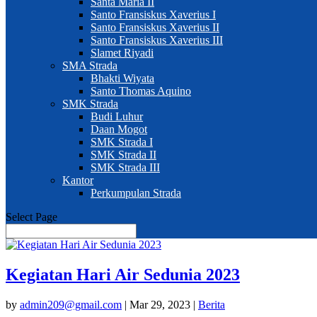
Santa Maria II
Santo Fransiskus Xaverius I
Santo Fransiskus Xaverius II
Santo Fransiskus Xaverius III
Slamet Riyadi
SMA Strada
Bhakti Wiyata
Santo Thomas Aquino
SMK Strada
Budi Luhur
Daan Mogot
SMK Strada I
SMK Strada II
SMK Strada III
Kantor
Perkumpulan Strada
Select Page
Kegiatan Hari Air Sedunia 2023
by
admin209@gmail.com
|
Mar 29, 2023
|
Berita