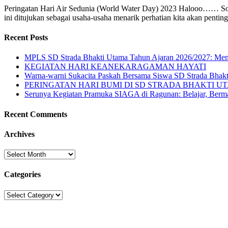
Peringatan Hari Air Sedunia (World Water Day) 2023 Halooo…… Soba
ini ditujukan sebagai usaha-usaha menarik perhatian kita akan penting
Recent Posts
MPLS SD Strada Bhakti Utama Tahun Ajaran 2026/2027: Meng
KEGIATAN HARI KEANEKARAGAMAN HAYATI
Warna-warni Sukacita Paskah Bersama Siswa SD Strada Bhak
PERINGATAN HARI BUMI DI SD STRADA BHAKTI U
Serunya Kegiatan Pramuka SIAGA di Ragunan: Belajar, Berma
Recent Comments
Archives
Archives
Categories
Categories
Sekolah Strada