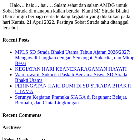
Halo… halo… hai…. Salam sehat dan salam AMDG untuk
Sobat Strada di manapun kalian berada. Kami SD Strada Bhakti
Utama ingin berbagi cerita tentang kegiatan yang dilakukan pada
hari Kamis, 21 April 2022. Pastinya Sobat Strada tahu ditanggal
tersebut...
Recent Posts
MPLS SD Strada Bhakti Utama Tahun Ajaran 2026/2027:
Mengawali Langkah dengan Semangat, Sukacita, dan Mimpi
Besar
KEGIATAN HARI KEANEKARAGAMAN HAYATI
Warna-warni Sukacita Paskah Bersama Siswa SD Strada
Bhakti Utama
PERINGATAN HARI BUMI DI SD STRADA BHAKTI
UTAMA
Serunya Kegiatan Pramuka SIAGA di Ragunan: Belajar,
Bermain, dan Cinta Lingkungan
Recent Comments
Archives
Archives