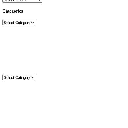
Categories
Categories
Sekolah Strada
Jl. Gunung Sahari Raya No. 88, Jakarta Pusat 10610
Tel. (021)-4204821; 4256572; 4269519 / Fax. (021)-4258809
Kategori
Kategori
Komentar
Statistik
Total
3599
78370
Today
2
2