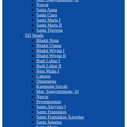
Nawar
Santa Anna
Santa Clara
Santa Maria I
Santa Maria II
Santa Theresia
SD Strada
Bhakti Nusa
Bhakti Utama
Bhakti Wiyata I
Bhakti Wiyata II
Budi Luhur I
Budi Luhur II
Bina Mulia I
Cakung
Dipamarga
Kampung Sawah
Mgr. Sugiyopranoto, SJ
Nawar
Pejompongan
Santo Aloysius I
Santo Fransiskus
Santo Fransiskus Xaverius
Santo Ignatius