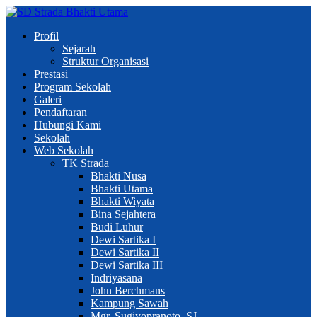
Profil
Sejarah
Struktur Organisasi
Prestasi
Program Sekolah
Galeri
Pendaftaran
Hubungi Kami
Sekolah
Web Sekolah
TK Strada
Bhakti Nusa
Bhakti Utama
Bhakti Wiyata
Bina Sejahtera
Budi Luhur
Dewi Sartika I
Dewi Sartika II
Dewi Sartika III
Indriyasana
John Berchmans
Kampung Sawah
Mgr. Sugiyopranoto, SJ