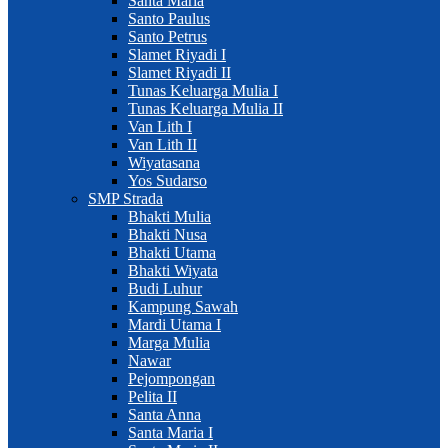
Santa Maria
Santo Paulus
Santo Petrus
Slamet Riyadi I
Slamet Riyadi II
Tunas Keluarga Mulia I
Tunas Keluarga Mulia II
Van Lith I
Van Lith II
Wiyatasana
Yos Sudarso
SMP Strada
Bhakti Mulia
Bhakti Nusa
Bhakti Utama
Bhakti Wiyata
Budi Luhur
Kampung Sawah
Mardi Utama I
Marga Mulia
Nawar
Pejompongan
Pelita II
Santa Anna
Santa Maria I