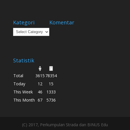
Kategori
Komentar
Kategori
Statistik
Total
3615
78354
Today
12
15
This Week
46
1333
This Month
67
5736
(C) 2017, Perkumpulan Strada dan BINUS Edu