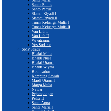
Santa Maria
Santo Paulus
Santo Petrus
Slamet Riyadi I
Slamet Riyadi II
Tunas Keluarga Mulia I
Tunas Keluarga Mulia II
Van Lith I
Van Lith II
Wiyatasana
Yos Sudarso
SMP Strada
Bhakti Mulia
Bhakti Nusa
Bhakti Utama
Bhakti Wiyata
Budi Luhur
Kampung Sawah
Mardi Utama I
Marga Mulia
Nawar
Pejompongan
Pelita II
Santa Anna
Santa Maria I