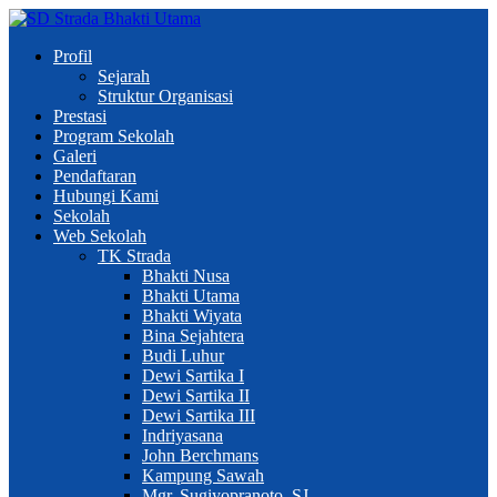
Profil
Sejarah
Struktur Organisasi
Prestasi
Program Sekolah
Galeri
Pendaftaran
Hubungi Kami
Sekolah
Web Sekolah
TK Strada
Bhakti Nusa
Bhakti Utama
Bhakti Wiyata
Bina Sejahtera
Budi Luhur
Dewi Sartika I
Dewi Sartika II
Dewi Sartika III
Indriyasana
John Berchmans
Kampung Sawah
Mgr. Sugiyopranoto, SJ