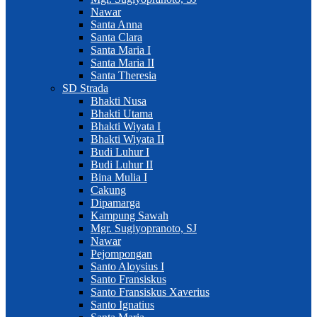
Nawar
Santa Anna
Santa Clara
Santa Maria I
Santa Maria II
Santa Theresia
SD Strada
Bhakti Nusa
Bhakti Utama
Bhakti Wiyata I
Bhakti Wiyata II
Budi Luhur I
Budi Luhur II
Bina Mulia I
Cakung
Dipamarga
Kampung Sawah
Mgr. Sugiyopranoto, SJ
Nawar
Pejompongan
Santo Aloysius I
Santo Fransiskus
Santo Fransiskus Xaverius
Santo Ignatius