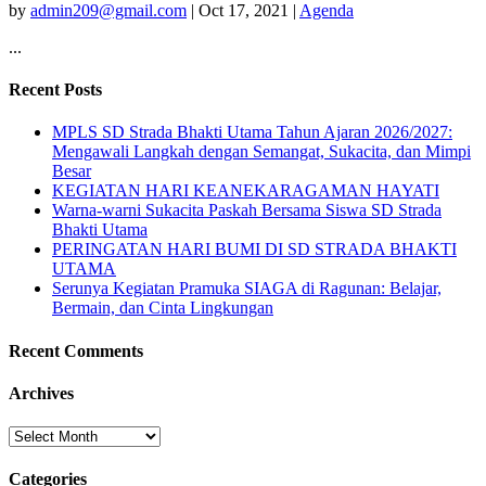
by
admin209@gmail.com
|
Oct 17, 2021
|
Agenda
...
Recent Posts
MPLS SD Strada Bhakti Utama Tahun Ajaran 2026/2027:
Mengawali Langkah dengan Semangat, Sukacita, dan Mimpi
Besar
KEGIATAN HARI KEANEKARAGAMAN HAYATI
Warna-warni Sukacita Paskah Bersama Siswa SD Strada
Bhakti Utama
PERINGATAN HARI BUMI DI SD STRADA BHAKTI
UTAMA
Serunya Kegiatan Pramuka SIAGA di Ragunan: Belajar,
Bermain, dan Cinta Lingkungan
Recent Comments
Archives
Archives
Categories