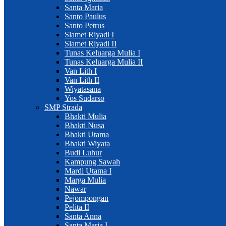
Santa Maria
Santo Paulus
Santo Petrus
Slamet Riyadi I
Slamet Riyadi II
Tunas Keluarga Mulia I
Tunas Keluarga Mulia II
Van Lith I
Van Lith II
Wiyatasana
Yos Sudarso
SMP Strada
Bhakti Mulia
Bhakti Nusa
Bhakti Utama
Bhakti Wiyata
Budi Luhur
Kampung Sawah
Mardi Utama I
Marga Mulia
Nawar
Pejompongan
Pelita II
Santa Anna
Santa Maria I