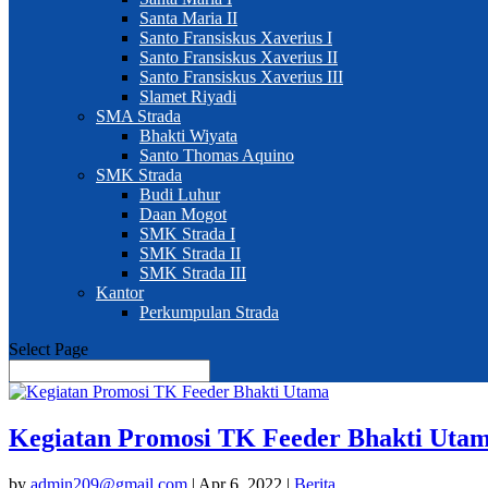
Santa Maria II
Santo Fransiskus Xaverius I
Santo Fransiskus Xaverius II
Santo Fransiskus Xaverius III
Slamet Riyadi
SMA Strada
Bhakti Wiyata
Santo Thomas Aquino
SMK Strada
Budi Luhur
Daan Mogot
SMK Strada I
SMK Strada II
SMK Strada III
Kantor
Perkumpulan Strada
Select Page
Kegiatan Promosi TK Feeder Bhakti Uta
by
admin209@gmail.com
|
Apr 6, 2022
|
Berita