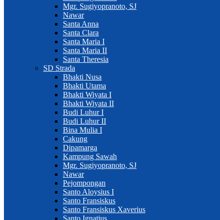
Mgr. Sugiyopranoto, SJ
Nawar
Santa Anna
Santa Clara
Santa Maria I
Santa Maria II
Santa Theresia
SD Strada
Bhakti Nusa
Bhakti Utama
Bhakti Wiyata I
Bhakti Wiyata II
Budi Luhur I
Budi Luhur II
Bina Mulia I
Cakung
Dipamarga
Kampung Sawah
Mgr. Sugiyopranoto, SJ
Nawar
Pejompongan
Santo Aloysius I
Santo Fransiskus
Santo Fransiskus Xaverius
Santo Ignatius