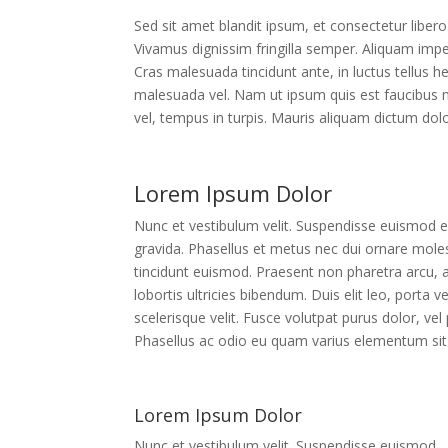
Sed sit amet blandit ipsum, et consectetur libero
Vivamus dignissim fringilla semper. Aliquam imper
Cras malesuada tincidunt ante, in luctus tellus he
malesuada vel. Nam ut ipsum quis est faucibus mat
vel, tempus in turpis. Mauris aliquam dictum dol
Lorem Ipsum Dolor
Nunc et vestibulum velit. Suspendisse euismod 
gravida. Phasellus et metus nec dui ornare mole
tincidunt euismod. Praesent non pharetra arcu, a
lobortis ultricies bibendum. Duis elit leo, porta ve
scelerisque velit. Fusce volutpat purus dolor, vel 
Phasellus ac odio eu quam varius elementum si
Lorem Ipsum Dolor
Nunc et vestibulum velit. Suspendisse euismod