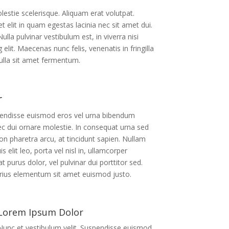
lestie scelerisque. Aliquam erat volutpat.
 elit in quam egestas lacinia nec sit amet dui.
lla pulvinar vestibulum est, in viverra nisi
lit. Maecenas nunc felis, venenatis in fringilla
nulla sit amet fermentum.
r
spendisse euismod eros vel urna bibendum
ec dui ornare molestie. In consequat urna sed
n pharetra arcu, at tincidunt sapien. Nullam
s elit leo, porta vel nisl in, ullamcorper
t purus dolor, vel pulvinar dui porttitor sed.
rius elementum sit amet euismod justo.
Lorem Ipsum Dolor
Nunc et vestibulum velit. Suspendisse euismod