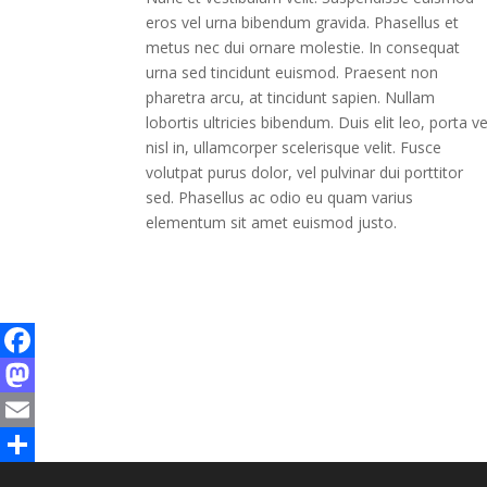
eros vel urna bibendum gravida. Phasellus et
metus nec dui ornare molestie. In consequat
urna sed tincidunt euismod. Praesent non
pharetra arcu, at tincidunt sapien. Nullam
lobortis ultricies bibendum. Duis elit leo, porta ve
nisl in, ullamcorper scelerisque velit. Fusce
volutpat purus dolor, vel pulvinar dui porttitor
sed. Phasellus ac odio eu quam varius
elementum sit amet euismod justo.
Facebook
Mastodon
Email
Share