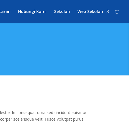
taran
Hubungi Kami
Sekolah
Web Sekolah
estie. In consequat urna sed tincidunt euismod.
mcorper scelerisque velit. Fusce volutpat purus