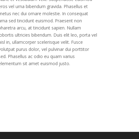
eros vel urna bibendum gravida. Phasellus et
metus nec dui ornare molestie. In consequat
urna sed tincidunt euismod. Praesent non
pharetra arcu, at tincidunt sapien. Nullam
lobortis ultricies bibendum. Duis elit leo, porta vel
nisl in, ullamcorper scelerisque velit. Fusce
volutpat purus dolor, vel pulvinar dui porttitor
sed. Phasellus ac odio eu quam varius
elementum sit amet euismod justo.