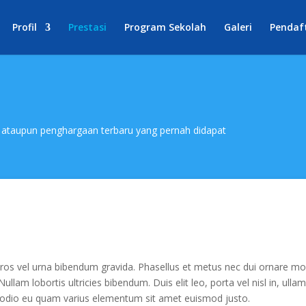
Profil
Prestasi
Program Sekolah
Galeri
Pendaf
i ataupun penghargaan terbaru yang pernah didapat
ros vel urna bibendum gravida. Phasellus et metus nec dui ornare mol
ullam lobortis ultricies bibendum. Duis elit leo, porta vel nisl in, ulla
 ac odio eu quam varius elementum sit amet euismod justo.