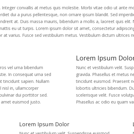
. Integer convallis at metus quis molestie. Morbi vitae odio ut ante mo
diet dui a purus pellentesque, non ornare ipsum blandit. Sed imperdiet
ndrerit at. Duis massa mauris, bibendum a mollis a, laoreet quis elit. Nu
tis eu ut turpis. Lorem ipsum dolor sit amet, consectetur adipiscing e
or at varius. Fusce sed vestibulum metus. Vestibulum dictum ultrices 
Lorem Ipsum Dolo
eros vel urna bibendum
Nunc et vestibulum velit. Su
stie. In consequat urna sed
gravida. Phasellus et metus n
t tincidunt sapien. Nullam
tincidunt euismod. Praesent no
l nisl in, ullamcorper
lobortis ultricies bibendum. Dui
pulvinar dui porttitor sed.
scelerisque velit. Fusce volutpa
t amet euismod justo.
Phasellus ac odio eu quam va
Lorem Ipsum Dolor
Nunc et vestibulum velit. Suspendisse euismod