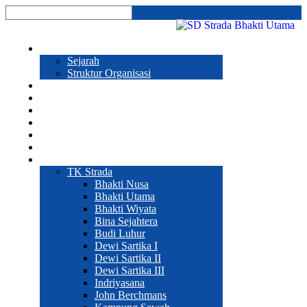
Profil
Sejarah
Struktur Organisasi
Prestasi
Program Sekolah
Galeri
Pendaftaran
Hubungi Kami
Sekolah
Web Sekolah
TK Strada
Bhakti Nusa
Bhakti Utama
Bhakti Wiyata
Bina Sejahtera
Budi Luhur
Dewi Sartika I
Dewi Sartika II
Dewi Sartika III
Indriyasana
John Berchmans