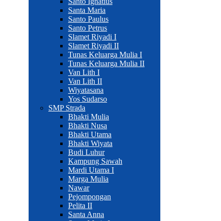
Santo Ignatius
Santa Maria
Santo Paulus
Santo Petrus
Slamet Riyadi I
Slamet Riyadi II
Tunas Keluarga Mulia I
Tunas Keluarga Mulia II
Van Lith I
Van Lith II
Wiyatasana
Yos Sudarso
SMP Strada
Bhakti Mulia
Bhakti Nusa
Bhakti Utama
Bhakti Wiyata
Budi Luhur
Kampung Sawah
Mardi Utama I
Marga Mulia
Nawar
Pejompongan
Pelita II
Santa Anna