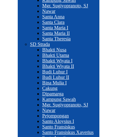
Kampung Sawah
Mgr. Sugiyopranoto, SJ
Nawar
Santa Anna
Santa Clara
Santa Maria I
Santa Maria II
Santa Theresia
SD Strada
Bhakti Nusa
Bhakti Utama
Bhakti Wiyata I
Bhakti Wiyata II
Budi Luhur I
Budi Luhur II
Bina Mulia I
Cakung
Dipamarga
Kampung Sawah
Mgr. Sugiyopranoto, SJ
Nawar
Pejompongan
Santo Aloysius I
Santo Fransiskus
Santo Fransiskus Xaverius