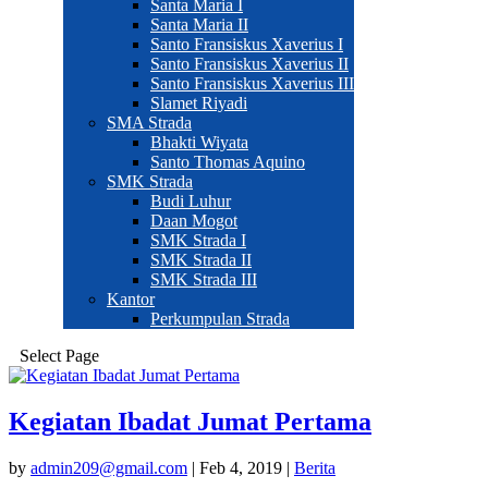
Santa Maria I
Santa Maria II
Santo Fransiskus Xaverius I
Santo Fransiskus Xaverius II
Santo Fransiskus Xaverius III
Slamet Riyadi
SMA Strada
Bhakti Wiyata
Santo Thomas Aquino
SMK Strada
Budi Luhur
Daan Mogot
SMK Strada I
SMK Strada II
SMK Strada III
Kantor
Perkumpulan Strada
Select Page
Kegiatan Ibadat Jumat Pertama
by
admin209@gmail.com
|
Feb 4, 2019
|
Berita