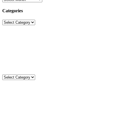
Categories
Categories
Sekolah Strada
Jl. Gunung Sahari Raya No. 88, Jakarta Pusat 10610
Tel. (021)-4204821; 4256572; 4269519 / Fax. (021)-4258809
Kategori
Kategori
Komentar
Statistik
Total
3589
78381
Today
13
13