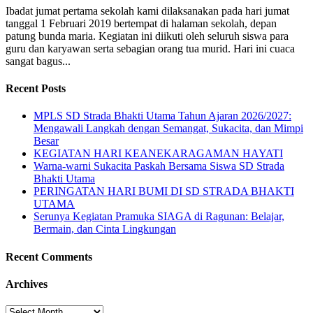
Ibadat jumat pertama sekolah kami dilaksanakan pada hari jumat
tanggal 1 Februari 2019 bertempat di halaman sekolah, depan
patung bunda maria. Kegiatan ini diikuti oleh seluruh siswa para
guru dan karyawan serta sebagian orang tua murid. Hari ini cuaca
sangat bagus...
Recent Posts
MPLS SD Strada Bhakti Utama Tahun Ajaran 2026/2027:
Mengawali Langkah dengan Semangat, Sukacita, dan Mimpi
Besar
KEGIATAN HARI KEANEKARAGAMAN HAYATI
Warna-warni Sukacita Paskah Bersama Siswa SD Strada
Bhakti Utama
PERINGATAN HARI BUMI DI SD STRADA BHAKTI
UTAMA
Serunya Kegiatan Pramuka SIAGA di Ragunan: Belajar,
Bermain, dan Cinta Lingkungan
Recent Comments
Archives
Archives