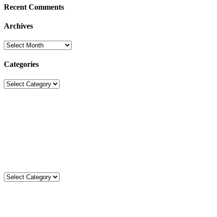
Recent Comments
Archives
Archives
Categories
Categories
Sekolah Strada
Jl. Gunung Sahari Raya No. 88, Jakarta Pusat 10610
Tel. (021)-4204821; 4256572; 4269519 / Fax. (021)-4258809
Kategori
Kategori
Komentar
Statistik