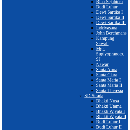
Bina Sejahtera
Budi Luhur
Dewi Sartika I
Dewi Sartika II
Dewi Sartika III
Indriyasana
John Berchmans
Kampung
Sawah
Mgr.
Sugiyopranoto,
SJ
Nawar
Santa Anna
Santa Clara
Santa Maria I
Santa Maria II
Santa Theresia
SD Strada
Bhakti Nusa
Bhakti Utama
Bhakti Wiyata I
Bhakti Wiyata II
Budi Luhur I
Budi Luhur II