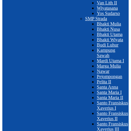
Van Lith II
Wiyatasana
Yos Sudarso
SMP Strada
Bhakti Mulia
Bhakti Nusa
Bhakti Utama
Bhakti Wiyata
Budi Luhur
Kampung
Sawah
Mardi Utama I
Marga Mulia
Nawar
Pejompongan
Pelita II
Santa Anna
Santa Maria I
Santa Maria II
Santo Fransiskus
Xaverius I
Santo Fransiskus
Xaverius II
Santo Fransiskus
Xaverius III