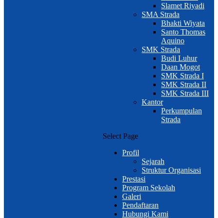
Slamet Riyadi
SMA Strada
Bhakti Wiyata
Santo Thomas
Aquino
SMK Strada
Budi Luhur
Daan Mogot
SMK Strada I
SMK Strada II
SMK Strada III
Kantor
Perkumpulan
Strada
Select Page
Profil
Sejarah
Struktur Organisasi
Prestasi
Program Sekolah
Galeri
Pendaftaran
Hubungi Kami