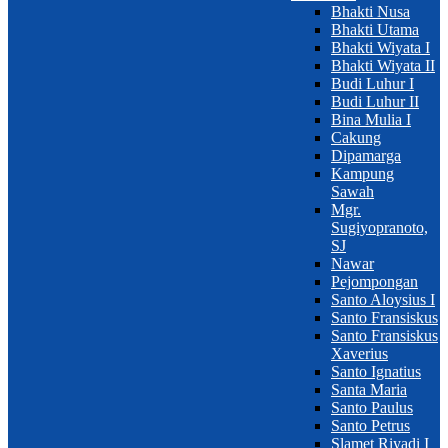
Bhakti Nusa
Bhakti Utama
Bhakti Wiyata I
Bhakti Wiyata II
Budi Luhur I
Budi Luhur II
Bina Mulia I
Cakung
Dipamarga
Kampung
Sawah
Mgr.
Sugiyopranoto,
SJ
Nawar
Pejompongan
Santo Aloysius I
Santo Fransiskus
Santo Fransiskus
Xaverius
Santo Ignatius
Santa Maria
Santo Paulus
Santo Petrus
Slamet Riyadi I