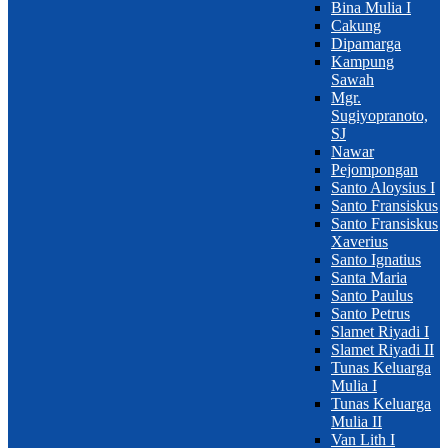
Bina Mulia I
Cakung
Dipamarga
Kampung
Sawah
Mgr.
Sugiyopranoto,
SJ
Nawar
Pejompongan
Santo Aloysius I
Santo Fransiskus
Santo Fransiskus
Xaverius
Santo Ignatius
Santa Maria
Santo Paulus
Santo Petrus
Slamet Riyadi I
Slamet Riyadi II
Tunas Keluarga
Mulia I
Tunas Keluarga
Mulia II
Van Lith I