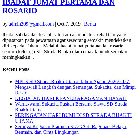
IBADAT JUMAT PERTAMA DAN
ROSARIO
by
admin209@gmail.com
|
Oct 7, 2019
|
Berita
Ibadat sabda adalah salah satu cara atau bentuk kebaktian yang
dipusatkan pada pewartaan agar seseorang semakin mendekatkan
diri kepada Tuhan. Melalui ibadat jumat pertama dan rosario
seluruh keluarga SD Strada Bhakti utama diajak untuk semakin
meningkatkan...
Recent Posts
MPLS SD Strada Bhakti Utama Tahun Ajaran 2026/2027:
Mengawali Langkah dengan Semangat, Sukacita, dan Mimpi
Besar
KEGIATAN HARI KEANEKARAGAMAN HAYATI
Warna-warni Sukacita Paskah Bersama Siswa SD Strada
Bhakti Utama
PERINGATAN HARI BUMI DI SD STRADA BHAKTI
UTAMA
Serunya Kegiatan Pramuka SIAGA di Ragunan: Belajar,
Bermain, dan Cinta Lingkungan