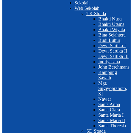
Sekolah
Web Sekolah
TK Strada
Bhakti Nusa
Bhakti Utama
Bhakti Wiyata
Bina Sejahtera
Budi Luhur
Dewi Sartika I
Dewi Sartika II
Dewi Sartika III
Indriyasana
John Berchmans
Kampung
Sawah
Mgr.
Sugiyopranoto,
SJ
Nawar
Santa Anna
Santa Clara
Santa Maria I
Santa Maria II
Santa Theresia
SD Strada