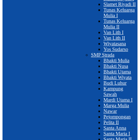
Slamet Riyadi II
Tunas Keluarga
Mulia I
Tunas Keluarga
Mulia II
Van Lith I
Van Lith II
Wiyatasana
Yos Sudarso
SMP Strada
Bhakti Mulia
Bhakti Nusa
Bhakti Utama
Bhakti Wiyata
Budi Luhur
Kampung
Sawah
Mardi Utama I
Marga Mulia
Nawar
Pejompongan
Pelita II
Santa Anna
Santa Maria I
Santa Maria II