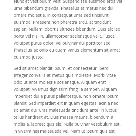
Nunc et vestibulum velit. Suspendisse euismod eros vel
urna bibendum gravida. Phasellus et metus nec dui
ornare molestie. In consequat urna sed tincidunt
euismod. Praesent non pharetra arcu, at tincidunt
sapien. Nullam lobortis ultricies bibendum. Duis elit leo,
porta vel nisl in, ullamcorper scelerisque velit. Fusce
volutpat purus dolor, vel pulvinar dui porttitor sed.
Phasellus ac odio eu quam varius elementum sit amet
euismod justo.
Sed sit amet blandit ipsum, et consectetur libero.
Integer convallis at metus quis molestie. Morbi vitae
odio ut ante molestie scelerisque. Aliquam erat
volutpat. Vivamus dignissim fringilla semper. Aliquam
imperdiet dui a purus pellentesque, non ornare ipsum
blandit. Sed imperdiet elit in quam egestas lacinia nec
sit amet dui. Cras malesuada tincidunt ante, in luctus
tellus hendrerit at. Duis massa mauris, bibendum a
mollis a, laoreet quis elit. Nulla pulvinar vestibulum est,
in viverra nisi malesuada vel. Nam ut ipsum quis est