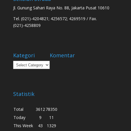
Jl. Gunung Sahari Raya No. 88, Jakarta Pusat 10610
Tel. (021)-4204821; 4256572; 4269519 / Fax.
(021)-4258809
Kategori
Komentar
Kategori
Statistik
Total
3612
78350
Today
9
11
This Week
43
1329