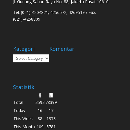
Jl. Gunung Sahari Raya No. 88, Jakarta Pusat 10610
Tel. (021)-4204821; 4256572; 4269519 / Fax.
(021)-4258809
Kategori
Komentar
Kategori
Statistik
Total
3593
78399
Today
16
17
This Week
88
1378
This Month
109
5781