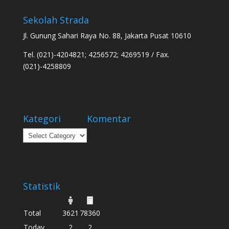
Sekolah Strada
Jl. Gunung Sahari Raya No. 88, Jakarta Pusat 10610
Tel. (021)-4204821; 4256572; 4269519 / Fax.
(021)-4258809
Kategori
Komentar
Kategori
Statistik
Total
3621
78360
Today
2
2