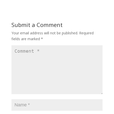
e
to
ai
ar
b
d
l
e
o
o
Submit a Comment
o
n
Your email address will not be published.
Required
k
fields are marked
*