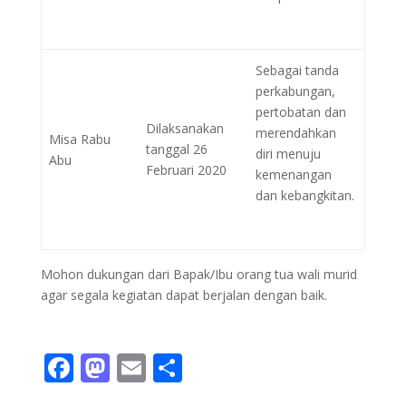
Sebagai tanda
perkabungan,
pertobatan dan
Dilaksanakan
merendahkan
Misa Rabu
tanggal 26
diri menuju
Abu
Februari 2020
kemenangan
dan kebangkitan.
Mohon dukungan dari Bapak/Ibu orang tua wali murid
agar segala kegiatan dapat berjalan dengan baik.
F
M
E
S
ac
as
m
h