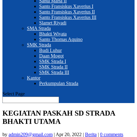
Santa Maria II
Santo Fransiskus Xaverius I
Santo Fransiskus Xaverius II
Santo Fransiskus Xaverius III
Slamet Riyadi
SMA Strada
Bhakti Wiyata
Santo Thomas Aquino
SMK Strada
Budi Luhur
Daan Mogot
SMK Strada I
SMK Strada II
SMK Strada III
Kantor
Perkumpulan Strada
Select Page
KEGIATAN PASKAH SD STRADA
BHAKTI UTAMA
by
admin209@gmail.com
|
Apr 20, 2022
|
Berita
|
0 comments