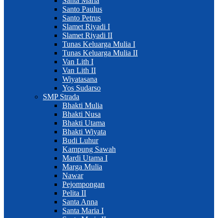
Santa Maria
Santo Paulus
Santo Petrus
Slamet Riyadi I
Slamet Riyadi II
Tunas Keluarga Mulia I
Tunas Keluarga Mulia II
Van Lith I
Van Lith II
Wiyatasana
Yos Sudarso
SMP Strada
Bhakti Mulia
Bhakti Nusa
Bhakti Utama
Bhakti Wiyata
Budi Luhur
Kampung Sawah
Mardi Utama I
Marga Mulia
Nawar
Pejompongan
Pelita II
Santa Anna
Santa Maria I