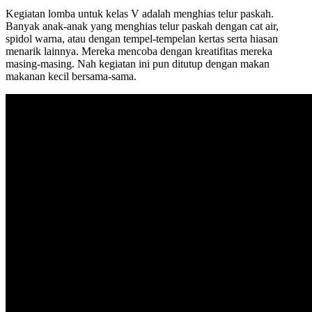
Kegiatan lomba untuk kelas V adalah menghias telur paskah.
Banyak anak-anak yang menghias telur paskah dengan cat air,
spidol warna, atau dengan tempel-tempelan kertas serta hiasan
menarik lainnya. Mereka mencoba dengan kreatifitas mereka
masing-masing. Nah kegiatan ini pun ditutup dengan makan
makanan kecil bersama-sama.