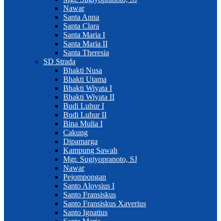
Nawar
Santa Anna
Santa Clara
Santa Maria I
Santa Maria II
Santa Theresia
SD Strada
Bhakti Nusa
Bhakti Utama
Bhakti Wiyata I
Bhakti Wiyata II
Budi Luhur I
Budi Luhur II
Bina Mulia I
Cakung
Dipamarga
Kampung Sawah
Mgr. Sugiyopranoto, SJ
Nawar
Pejompongan
Santo Aloysius I
Santo Fransiskus
Santo Fransiskus Xaverius
Santo Ignatius