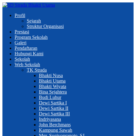
Profil
Sejarah
Struktur Organisasi
Prestasi
Program Sekolah
Galeri
Pendaftaran
Hubungi Kami
Sekolah
Web Sekolah
TK Strada
Bhakti Nusa
Bhakti Utama
Bhakti Wiyata
Bina Sejahtera
Budi Luhur
Dewi Sartika I
Dewi Sartika II
Dewi Sartika III
Indriyasana
John Berchmans
Kampung Sawah
Mgr. Sugiyopranoto, SJ