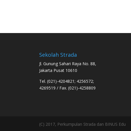
Sekolah Strada
Jl. Gunung Sahari Raya No. 88,
Jakarta Pusat 10610
Tel. (021)-4204821; 4256572;
4269519 / Fax. (021)-4258809
(C) 2017, Perkumpulan Strada dan BINUS Edu