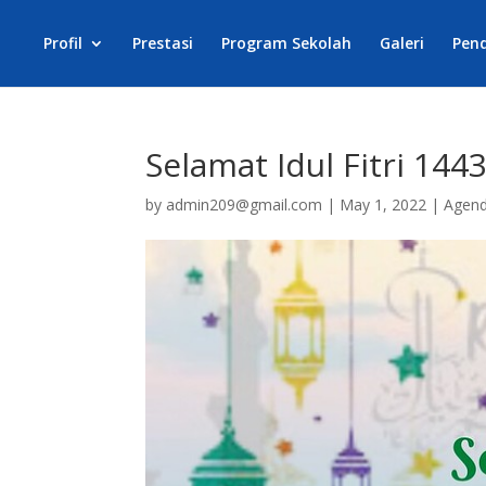
Profil
Prestasi
Program Sekolah
Galeri
Pen
Selamat Idul Fitri 144
by
admin209@gmail.com
|
May 1, 2022
|
Agen