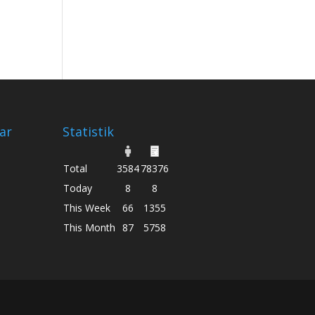
ar
Statistik
Total
3584
78376
Today
8
8
This Week
66
1355
This Month
87
5758