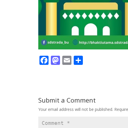
F
M
E
S
ac
as
m
h
e
to
ai
ar
b
d
l
e
o
o
Submit a Comment
o
n
Your email address will not be published.
Requir
k