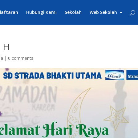
daftaran
Hubungi Kami
Sekolah
Web Sekolah
3 H
da
|
0 comments