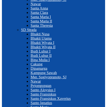
Nawar
Santa Anna
Santa Clara
Santa Maria I
Santa Maria II
Santa Theresia
SD Strada
Bhakti Nusa
Bhakti Utama
Bhakti Wiyata I
Bhakti Wiyata II
Budi Luhur I
Budi Luhur II
Bina Mulia I
Cakung
Dipamarga
Kampung Sawah
Mgr. Sugiyopranoto, SJ
Nawar
Pejompongan
Santo Aloysius I
Santo Fransiskus
Santo Fransiskus Xaverius
Santo Ignatius