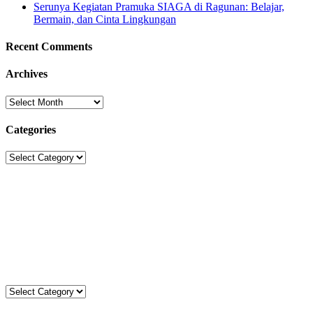
Serunya Kegiatan Pramuka SIAGA di Ragunan: Belajar,
Bermain, dan Cinta Lingkungan
Recent Comments
Archives
Archives
Categories
Categories
Sekolah Strada
Jl. Gunung Sahari Raya No. 88, Jakarta Pusat 10610
Tel. (021)-4204821; 4256572; 4269519 / Fax. (021)-4258809
Kategori
Kategori