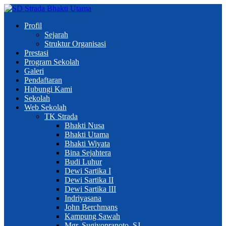
Profil
Sejarah
Struktur Organisasi
Prestasi
Program Sekolah
Galeri
Pendaftaran
Hubungi Kami
Sekolah
Web Sekolah
TK Strada
Bhakti Nusa
Bhakti Utama
Bhakti Wiyata
Bina Sejahtera
Budi Luhur
Dewi Sartika I
Dewi Sartika II
Dewi Sartika III
Indriyasana
John Berchmans
Kampung Sawah
Mgr. Sugiyopranoto, SJ