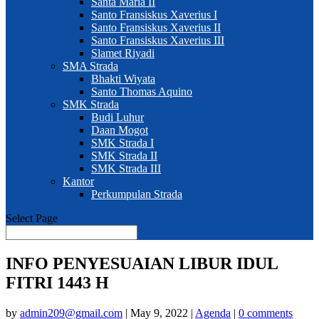
Santa Maria II
Santo Fransiskus Xaverius I
Santo Fransiskus Xaverius II
Santo Fransiskus Xaverius III
Slamet Riyadi
SMA Strada
Bhakti Wiyata
Santo Thomas Aquino
SMK Strada
Budi Luhur
Daan Mogot
SMK Strada I
SMK Strada II
SMK Strada III
Kantor
Perkumpulan Strada
Select Page
INFO PENYESUAIAN LIBUR IDUL
FITRI 1443 H
by
admin209@gmail.com
|
May 9, 2022
|
Agenda
|
0 comments