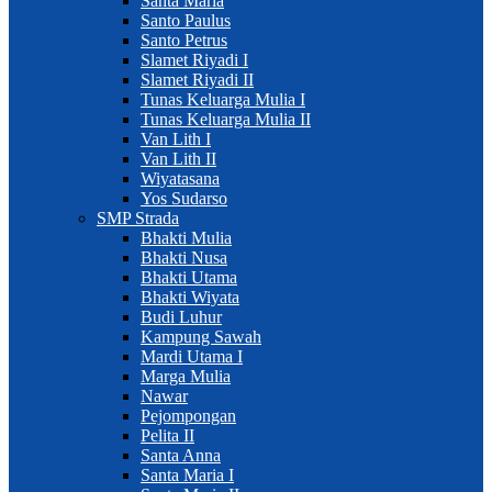
Santa Maria
Santo Paulus
Santo Petrus
Slamet Riyadi I
Slamet Riyadi II
Tunas Keluarga Mulia I
Tunas Keluarga Mulia II
Van Lith I
Van Lith II
Wiyatasana
Yos Sudarso
SMP Strada
Bhakti Mulia
Bhakti Nusa
Bhakti Utama
Bhakti Wiyata
Budi Luhur
Kampung Sawah
Mardi Utama I
Marga Mulia
Nawar
Pejompongan
Pelita II
Santa Anna
Santa Maria I