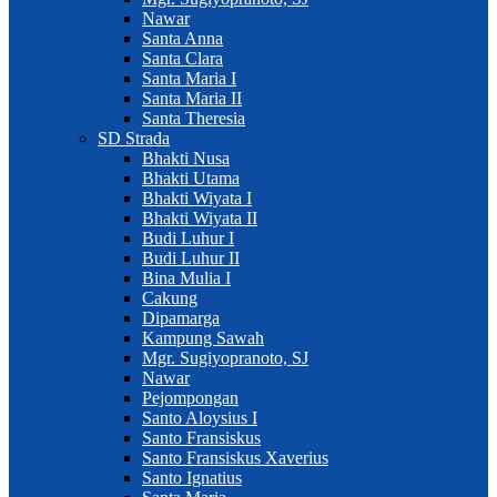
Nawar
Santa Anna
Santa Clara
Santa Maria I
Santa Maria II
Santa Theresia
SD Strada
Bhakti Nusa
Bhakti Utama
Bhakti Wiyata I
Bhakti Wiyata II
Budi Luhur I
Budi Luhur II
Bina Mulia I
Cakung
Dipamarga
Kampung Sawah
Mgr. Sugiyopranoto, SJ
Nawar
Pejompongan
Santo Aloysius I
Santo Fransiskus
Santo Fransiskus Xaverius
Santo Ignatius