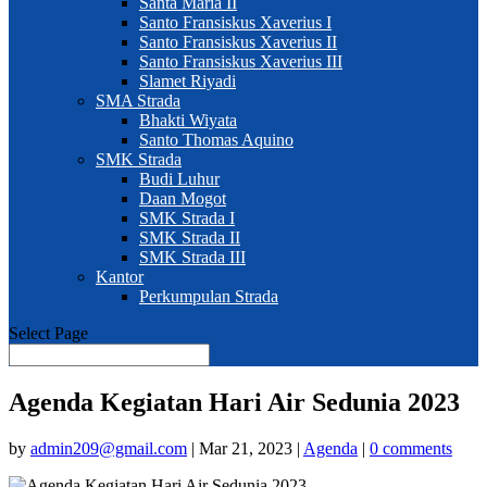
Santa Maria II
Santo Fransiskus Xaverius I
Santo Fransiskus Xaverius II
Santo Fransiskus Xaverius III
Slamet Riyadi
SMA Strada
Bhakti Wiyata
Santo Thomas Aquino
SMK Strada
Budi Luhur
Daan Mogot
SMK Strada I
SMK Strada II
SMK Strada III
Kantor
Perkumpulan Strada
Select Page
Agenda Kegiatan Hari Air Sedunia 2023
by
admin209@gmail.com
|
Mar 21, 2023
|
Agenda
|
0 comments