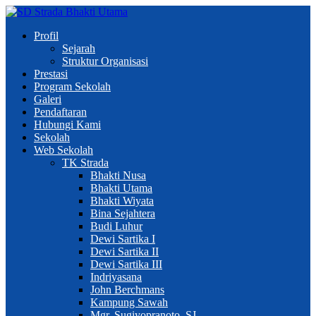
Profil
Sejarah
Struktur Organisasi
Prestasi
Program Sekolah
Galeri
Pendaftaran
Hubungi Kami
Sekolah
Web Sekolah
TK Strada
Bhakti Nusa
Bhakti Utama
Bhakti Wiyata
Bina Sejahtera
Budi Luhur
Dewi Sartika I
Dewi Sartika II
Dewi Sartika III
Indriyasana
John Berchmans
Kampung Sawah
Mgr. Sugiyopranoto, SJ