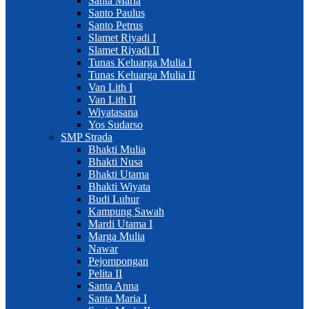
Santa Maria
Santo Paulus
Santo Petrus
Slamet Riyadi I
Slamet Riyadi II
Tunas Keluarga Mulia I
Tunas Keluarga Mulia II
Van Lith I
Van Lith II
Wiyatasana
Yos Sudarso
SMP Strada
Bhakti Mulia
Bhakti Nusa
Bhakti Utama
Bhakti Wiyata
Budi Luhur
Kampung Sawah
Mardi Utama I
Marga Mulia
Nawar
Pejompongan
Pelita II
Santa Anna
Santa Maria I