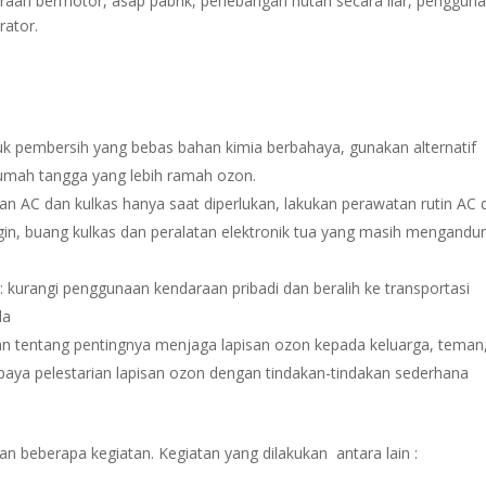
daraan bermotor, asap pabrik, penebangan hutan secara liar, penggun
rator.
uk pembersih yang bebas bahan kimia berbahaya, gunakan alternatif
 rumah tangga yang lebih ramah ozon.
n AC dan kulkas hanya saat diperlukan, lakukan perawatan rutin AC 
in, buang kulkas dan peralatan elektronik tua yang masih mengandu
kurangi penggunaan kendaraan pribadi dan beralih ke transportasi
da
an tentang pentingnya menjaga lapisan ozon kepada keluarga, teman
paya pelestarian lapisan ozon dengan tindakan-tindakan sederhana
 beberapa kegiatan. Kegiatan yang dilakukan antara lain :