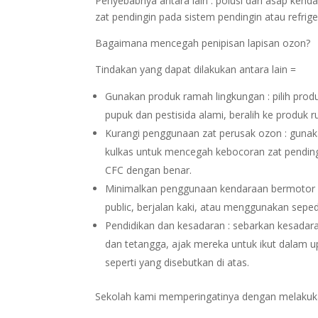
Penyebabnya antara lain : polusi dari asap ken
zat pendingin pada sistem pendingin atau refrige
Bagaimana mencegah penipisan lapisan ozon?
Tindakan yang dapat dilakukan antara lain =
Gunakan produk ramah lingkungan : pilih prod
pupuk dan pestisida alami, beralih ke produk
Kurangi penggunaan zat perusak ozon : gunaka
kulkas untuk mencegah kebocoran zat pending
CFC dengan benar.
Minimalkan penggunaan kendaraan bermotor : 
public, berjalan kaki, atau menggunakan sepe
Pendidikan dan kesadaran : sebarkan kesadar
dan tetangga, ajak mereka untuk ikut dalam u
seperti yang disebutkan di atas.
Sekolah kami memperingatinya dengan melakukan