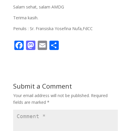
Salam sehat, salam AMDG
Terima kasih.
Penulis : Sr. Fransiska Yosefina Nufa,FdCC
F
M
E
S
ac
as
m
h
e
to
ai
ar
b
d
l
e
o
o
Submit a Comment
o
n
Your email address will not be published.
Required
k
fields are marked
*