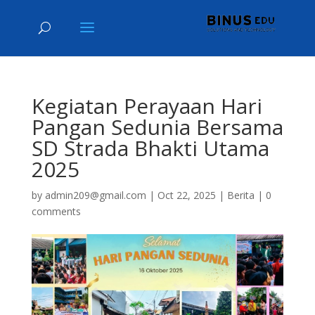
Kegiatan Perayaan Hari
Pangan Sedunia Bersama
SD Strada Bhakti Utama
2025
by
admin209@gmail.com
|
Oct 22, 2025
|
Berita
|
0
comments