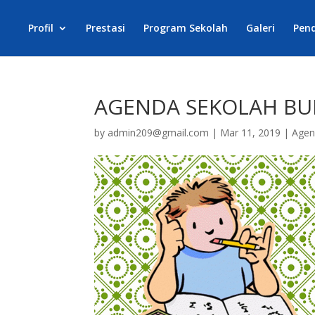
Profil
Prestasi
Program Sekolah
Galeri
Pen
AGENDA SEKOLAH BU
by
admin209@gmail.com
|
Mar 11, 2019
|
Age