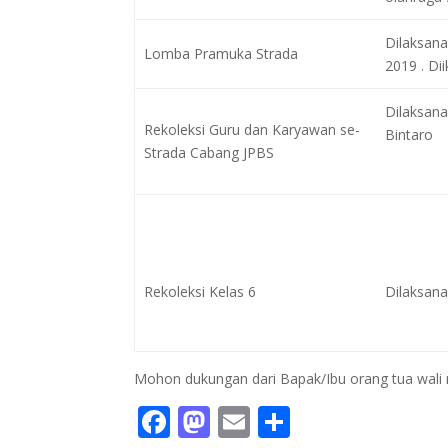
Dilaksana
Lomba Pramuka Strada
2019 . Di
Dilaksana
Rekoleksi Guru dan Karyawan se-
Bintaro
Strada Cabang JPBS
Rekoleksi Kelas 6
Dilaksana
Mohon dukungan dari Bapak/Ibu orang tua wali m
F
M
E
S