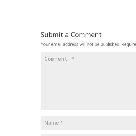
ac
as
m
h
e
to
ai
ar
b
d
l
e
o
o
Submit a Comment
o
n
Your email address will not be published.
Requir
k