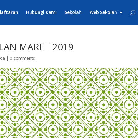
daftaran
Hubungi Kami
Sekolah
Web Sekolah
LAN MARET 2019
nda
|
0 comments