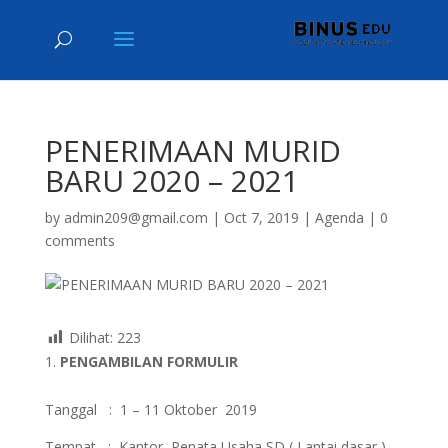
PENERIMAAN MURID
BARU 2020 – 2021
by
admin209@gmail.com
|
Oct 7, 2019
|
Agenda
|
0
comments
Dilihat:
223
PENGAMBILAN FORMULIR
Tanggal : 1 – 11 Oktober 2019
Tempat : Kantor Penata Usaha SD ( Lantai dasar )