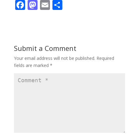
F
M
E
S
ac
as
m
h
e
to
ai
ar
b
d
l
e
o
o
Submit a Comment
o
n
Your email address will not be published.
Required
k
fields are marked
*