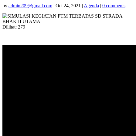
by
admin209@gmail.com
|
Oct 24, 2021
|
Agenda
|
0 comments
Dilihat:
279