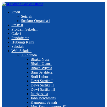
Profil
Sejarah
Struktur Organisasi
Prestasi
Program Sekolah
Galeri
Pendaftaran
Hubungi Kami
Sekolah
Web Sekolah
TK Strada
Bhakti Nusa
Bhakti Utama
Bhakti Wiyata
Bina Sejahtera
Budi Luhur
Dewi Sartika I
Dewi Sartika II
Dewi Sartika III
Indriyasana
John Berchmans
Kampung Sawah
Mgr. Sugiyopranoto, SJ