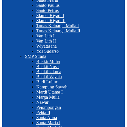
Santa Maria
Santo Paulus
Santo Petrus
Slamet Riyadi I
Slamet Riyadi II
Tunas Keluarga Mulia I
Tunas Keluarga Mulia II
Van Lith I
Van Lith II
Wiyatasana
Yos Sudarso
SMP Strada
Bhakti Mulia
Bhakti Nusa
Bhakti Utama
Bhakti Wiyata
Budi Luhur
Kampung Sawah
Mardi Utama I
Marga Mulia
Nawar
Pejompongan
Pelita II
Santa Anna
Santa Maria I