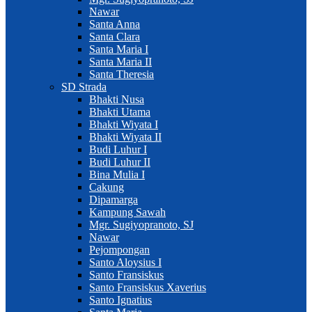
Nawar
Santa Anna
Santa Clara
Santa Maria I
Santa Maria II
Santa Theresia
SD Strada
Bhakti Nusa
Bhakti Utama
Bhakti Wiyata I
Bhakti Wiyata II
Budi Luhur I
Budi Luhur II
Bina Mulia I
Cakung
Dipamarga
Kampung Sawah
Mgr. Sugiyopranoto, SJ
Nawar
Pejompongan
Santo Aloysius I
Santo Fransiskus
Santo Fransiskus Xaverius
Santo Ignatius