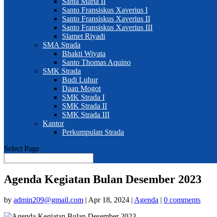
Santa Maria II
Santo Fransiskus Xaverius I
Santo Fransiskus Xaverius II
Santo Fransiskus Xaverius III
Slamet Riyadi
SMA Strada
Bhakti Wiyata
Santo Thomas Aquino
SMK Strada
Budi Luhur
Daan Mogot
SMK Strada I
SMK Strada II
SMK Strada III
Kantor
Perkumpulan Strada
Select Page
Agenda Kegiatan Bulan Desember 2023
by
admin209@gmail.com
|
Apr 18, 2024
|
Agenda
|
0 comments