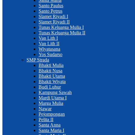
Santa Maria
Santo Paulus
Santo Petrus
Slamet Riyadi I
Slamet Riyadi II
Tunas Keluarga Mulia I
Tunas Keluarga Mulia II
Van Lith I
Van Lith II
Wiyatasana
Yos Sudarso
SMP Strada
Bhakti Mulia
Bhakti Nusa
Bhakti Utama
Bhakti Wiyata
Budi Luhur
Kampung Sawah
Mardi Utama I
Marga Mulia
Nawar
Pejompongan
Pelita II
Santa Anna
Santa Maria I