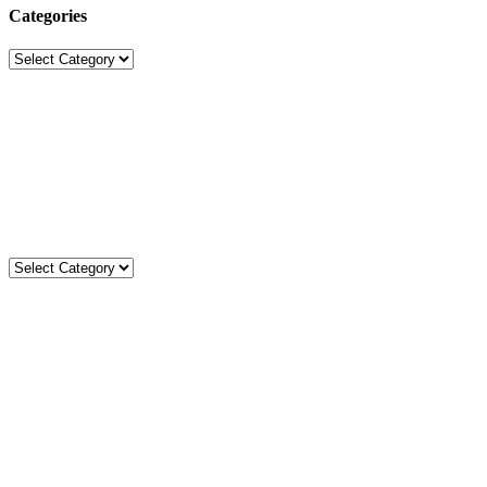
Categories
Categories
Sekolah Strada
Jl. Gunung Sahari Raya No. 88, Jakarta Pusat 10610
Tel. (021)-4204821; 4256572; 4269519 / Fax. (021)-4258809
Kategori
Kategori
Komentar
Statistik
Total
3611
78349
Today
8
10
This Week
42
1328