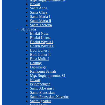
Nawar
Santa Anna
Santa Clara
Santa Maria I
Santa Maria II
Santa Theresia
SD Strada
Bhakti Nusa
Bhakti Utama
Bhakti Wiyata I
Bhakti Wiyata II
Budi Luhur I
Budi Luhur II
Bina Mulia I
Cakung
Dipamarga
Kampung Sawah
Mgr. Sugiyopranoto, SJ
Nawar
Pejompongan
Santo Aloysius I
Santo Fransiskus
Santo Fransiskus Xaverius
Santo Ignatius