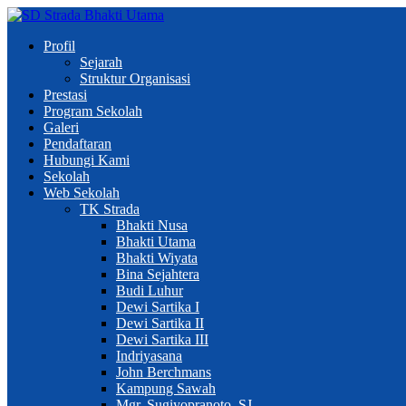
Profil
Sejarah
Struktur Organisasi
Prestasi
Program Sekolah
Galeri
Pendaftaran
Hubungi Kami
Sekolah
Web Sekolah
TK Strada
Bhakti Nusa
Bhakti Utama
Bhakti Wiyata
Bina Sejahtera
Budi Luhur
Dewi Sartika I
Dewi Sartika II
Dewi Sartika III
Indriyasana
John Berchmans
Kampung Sawah
Mgr. Sugiyopranoto, SJ