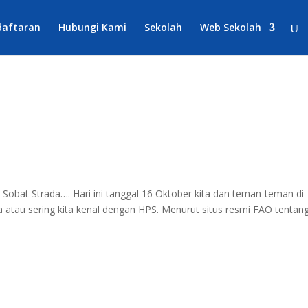
daftaran
Hubungi Kami
Sekolah
Web Sekolah
a
at Strada…. Hari ini tanggal 16 Oktober kita dan teman-teman di
 atau sering kita kenal dengan HPS. Menurut situs resmi FAO tentan