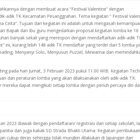
ahkannya dengan membuat acara “Festival Valentine” dengan
k-adik TK Kecamatan Pesanggrahan. Tema kegiatan “ Festival Valen
rena Cinta”. Tujuan dari kegiatan ini adalah untuk mengasah kemampu
uari Bapak dan Ibu guru mengedarkan proposal kegiatan lomba ke 16
Tuhan banyak sekali yang merespon dengan mendaftarkan adik-adik T
ne” ini, kurang lebih 148 adik TK mendaftar yang terdiri dari 5 lomba y
 Reading, Menyanyi Solo, Menyusun Puzzel, Mewarnai dan memindahk
ing pada hari Jumat, 3 Februari 2023 pukul 11.00 WIB. Kegiatan Tech
uan dan peraturan lomba yang akan dilaksanakan oleh adik-adik TK.
gar mereka dapat mengikuti setiap lomba dengan penuh percaya diri d
ri 2023 diawali dengan pendaftaran/ registrasi dari setiap sekolah, la
panitia dan juga kakak SD Strada Bhakti Utama. Kegiatan pembukaa
ujan cukup deras sehingga tidak mungkin dilakukan di lapangan dan