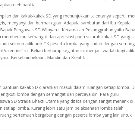
pkan oleh panitia.
lan dari kakak-kakak SD yang menunjukkan talentanya seperti, men
is, menyanyi dan bermain gitar. Adapula sambutan dari Ibu Kepala
dan Bapak Pengawas SD Wilayah II Kecamatan Pesanggrahan yaitu Bap
iau memberikan semangat dan apresiasi pada seluruh kakak SD yang s
 pada seluruh adik-adik TK peserta lomba yang sudah dengan semang
l Valentine” ini. Beliau berharap kegiatan ini menjadi wadah bagi adik
yaitu Berkebhinnekaan, Mandiri dan Kreatif.
n bantuan kakak SD diarahkan masuk dalam ruangan setiap lomba. D
ngikuti lomba dengan semangat dan percaya diri. Para guru
siswa SD Strada Bhakti Utama yang ditata dengan sangat menarik di 
setiap lomba. Kurang lebih satu jam pelaksanaan lomba telah
m ruang pertemuan bergabung dengan peserta lomba yang lain untuk