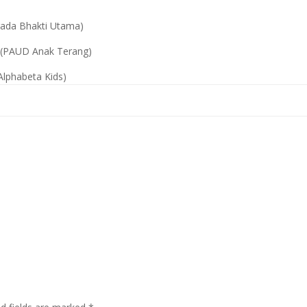
a Bhakti Utama)
AUD Anak Terang)
habeta Kids)