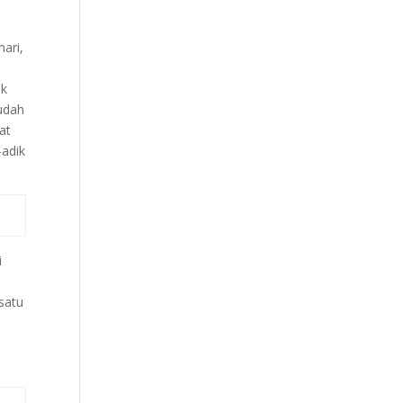
ari,
ak
udah
at
-adik
i
satu