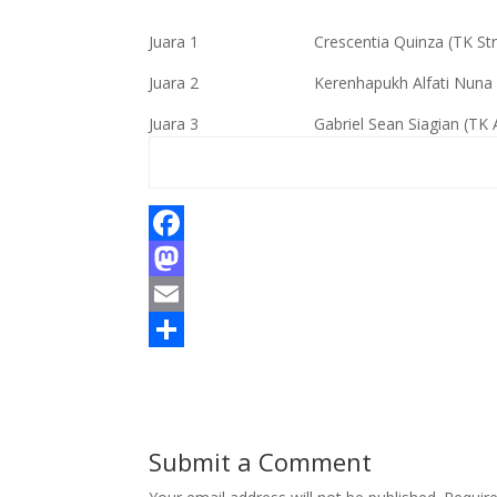
Juara 1 Crescentia Quinza (TK Strad
Juara 2 Kerenhapukh Alfati Nuna (P
Juara 3 Gabriel Sean Siagian (TK Alp
F
a
M
c
a
E
e
s
m
S
b
t
a
h
o
o
i
a
Submit a Comment
o
d
l
r