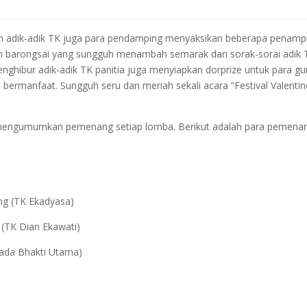
adik-adik TK juga para pendamping menyaksikan beberapa penampi
kkan barongsai yang sungguh menambah semarak dan sorak-sorai adik 
nghibur adik-adik TK panitia juga menyiapkan dorprize untuk para gu
rmanfaat. Sungguh seru dan meriah sekali acara “Festival Valentine
mengumumkan pemenang setiap lomba. Berikut adalah para pemena
(TK Ekadyasa)
 Dian Ekawati)
 Bhakti Utama)