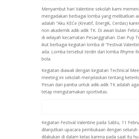
Menyambut hari Valentine sekolah kami memeri
mengadakan berbagai lomba yang melibatkan adi
adalah “Aku KECe (Kreatif, Energik, Cerdas) ka
non akademik adik-adik TK. Di awan bulan Febr
di wilayah kecamatan Pesanggrahan. Dan Puji 
ikut berbagai kegiatan lomba di “Festival Valenti
ada. Lomba tersebut terdiri dari lomba Rhyme
bola.
Kegiatan diawali dengan kegiatan Technical Meet
meeting ini sekolah menjelaskan tentang ketent
Pesan dari panitia untuk adik-adik TK adalah a
tetap mengutamakan sportivitas.
Kegiatan Festival Valentine pada Sabtu, 11 Februa
dilanjutkan upacara pembukaan dengan seluruh 
dilakukan di dalam kelas karena pada saat itu h