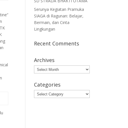
SD STRADA BHAKTI UTAMA
Serunya Kegiatan Pramuka
tine”
SIAGA di Ragunan: Belajar,
an
Bermain, dan Cinta
 TK
Lingkungan
K
ang
Recent Comments
an
Archives
nical
Archives
an
Categories
Categories
lu
n