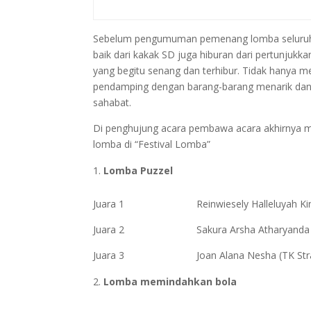
Sebelum pengumuman pemenang lomba seluruh 
baik dari kakak SD juga hiburan dari pertunju
yang begitu senang dan terhibur. Tidak hanya me
pendamping dengan barang-barang menarik dan be
sahabat.
Di penghujung acara pembawa acara akhirnya 
lomba di “Festival Lomba”
Lomba Puzzel
Juara 1 Reinwiesely Halleluyah King 
Juara 2 Sakura Arsha Atharyanda (TK
Juara 3 Joan Alana Nesha (TK Strada
Lomba memindahkan bola