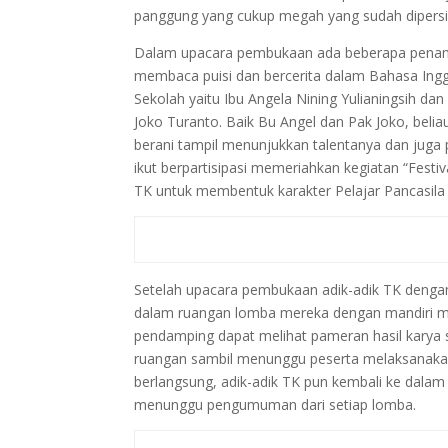
panggung yang cukup megah yang sudah dipersia
Dalam upacara pembukaan ada beberapa penampi
membaca puisi dan bercerita dalam Bahasa Inggr
Sekolah yaitu Ibu Angela Nining Yulianingsih 
Joko Turanto. Baik Bu Angel dan Pak Joko, bel
berani tampil menunjukkan talentanya dan juga
ikut berpartisipasi memeriahkan kegiatan “Festiva
TK untuk membentuk karakter Pelajar Pancasila 
Setelah upacara pembukaan adik-adik TK denga
dalam ruangan lomba mereka dengan mandiri me
pendamping dapat melihat pameran hasil karya 
ruangan sambil menunggu peserta melaksanakan 
berlangsung, adik-adik TK pun kembali ke dala
menunggu pengumuman dari setiap lomba.