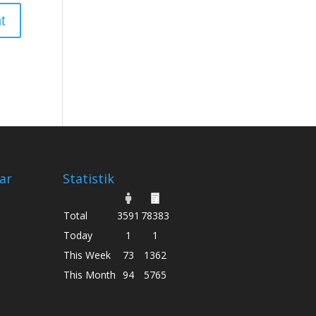
ar
Statistik
Total
3591
78383
Today
1
1
This Week
73
1362
This Month
94
5765