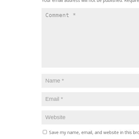
Your email address will not be published.
Requir
k
o
e
n
Save my name, email, and website in this br