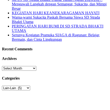
Mengawali Langkah dengan Semangat, Sukacita, dan Mimpi
Besar
KEGIATAN HARI KEANEKARAGAMAN HAYATI
Warna-warni Sukacita Paskah Bersama Siswa SD Strada
Bhakti Utama
PERINGATAN HARI BUMI DI SD STRADA BHAKTI
UTAMA
Serunya Kegiatan Pramuka SIAGA di Ragunan: Belajar,
Bermain, dan Cinta Lingkungan
Recent Comments
Archives
Archives
Categories
Categories
Sekolah Strada
Jl. Gunung Sahari Raya No. 88, Jakarta Pusat 10610