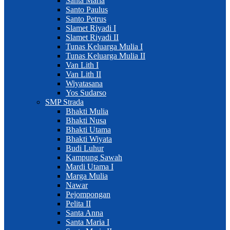
Santa Maria
Santo Paulus
Santo Petrus
Slamet Riyadi I
Slamet Riyadi II
Tunas Keluarga Mulia I
Tunas Keluarga Mulia II
Van Lith I
Van Lith II
Wiyatasana
Yos Sudarso
SMP Strada
Bhakti Mulia
Bhakti Nusa
Bhakti Utama
Bhakti Wiyata
Budi Luhur
Kampung Sawah
Mardi Utama I
Marga Mulia
Nawar
Pejompongan
Pelita II
Santa Anna
Santa Maria I