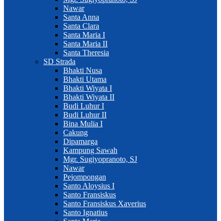
Nawar
Santa Anna
Santa Clara
Santa Maria I
Santa Maria II
Santa Theresia
SD Strada
Bhakti Nusa
Bhakti Utama
Bhakti Wiyata I
Bhakti Wiyata II
Budi Luhur I
Budi Luhur II
Bina Mulia I
Cakung
Dipamarga
Kampung Sawah
Mgr. Sugiyopranoto, SJ
Nawar
Pejompongan
Santo Aloysius I
Santo Fransiskus
Santo Fransiskus Xaverius
Santo Ignatius