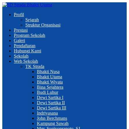
Profil
Sejarah
Struktur Organisasi
Prestasi
Program Sekolah
Galeri
Pendaftaran
Hubungi Kami
Sekolah
Web Sekolah
TK Strada
Bhakti Nusa
Bhakti Utama
Bhakti Wiyata
Bina Sejahtera
Budi Luhur
Dewi Sartika I
Dewi Sartika II
Dewi Sartika III
Indriyasana
John Berchmans
Kampung Sawah
Mgr. Sugiyopranoto, SJ