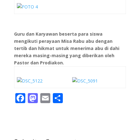
Guru dan Karyawan beserta para siswa
mengikuti perayaan Misa Rabu abu dengan
tertib dan hikmat untuk menerima abu di dahi
mereka masing-masing yang diberikan oleh
Pastor dan Prodiakon.
F
M
E
S
ac
as
m
h
e
to
ai
ar
b
d
l
e
o
o