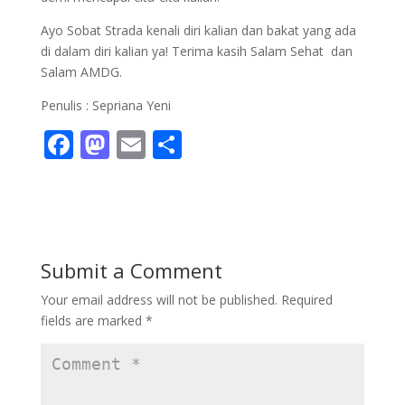
Ayo Sobat Strada kenali diri kalian dan bakat yang ada
di dalam diri kalian ya! Terima kasih Salam Sehat dan
Salam AMDG.
Penulis : Sepriana Yeni
F
M
E
S
ac
as
m
h
e
to
ai
ar
b
d
l
e
o
o
Submit a Comment
o
n
Your email address will not be published.
Required
k
fields are marked
*