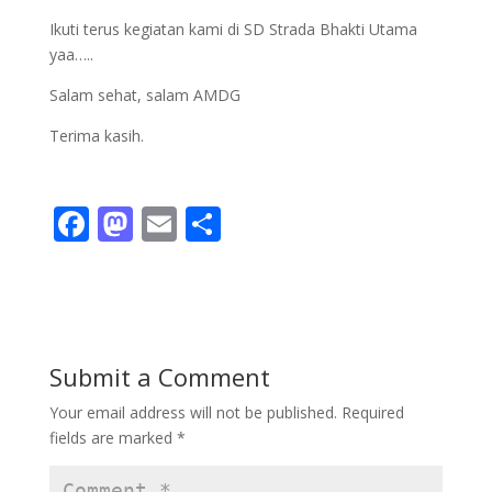
Ikuti terus kegiatan kami di SD Strada Bhakti Utama
yaa…..
Salam sehat, salam AMDG
Terima kasih.
F
M
E
S
ac
as
m
h
e
to
ai
ar
b
d
l
e
o
o
Submit a Comment
o
n
Your email address will not be published.
Required
k
fields are marked
*