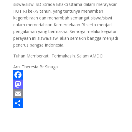
siswa/siswi SD Strada Bhakti Utama dalam merayakan
HUT RI ke-79 tahun, yang tentunya menambah
kegembiraan dan menambah semangat siswa/siswi
dalam memeriahkan Kemerdekaan RI serta menjadi
pengalaman yang bermakna. Semoga melalui kegiatan
perayaan ini siswa/siswi akan semakin bangga menjadi
penerus bangsa Indonesia.
Tuhan Memberkati. Terimakasih. Salam AMDG!
Arni Theresia Br Sinaga
F
a
M
c
a
E
e
s
m
S
b
t
a
h
o
o
i
a