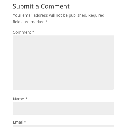
Submit a Comment
o
d
l
r
Your email address will not be published.
Required
k
o
e
fields are marked
*
n
Comment
*
Name
*
Email
*