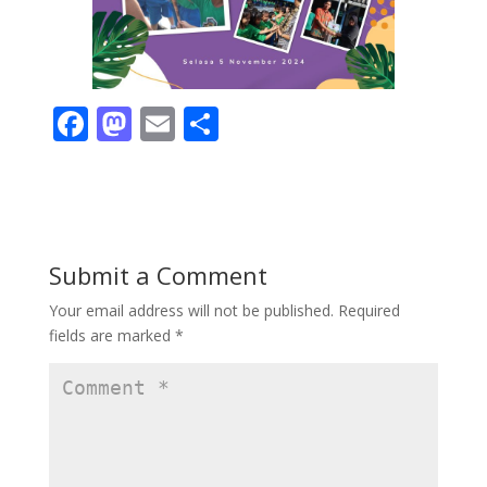
F
M
E
S
ac
as
m
h
e
to
ai
ar
b
d
l
e
o
o
Submit a Comment
o
n
Your email address will not be published.
Required
k
fields are marked
*