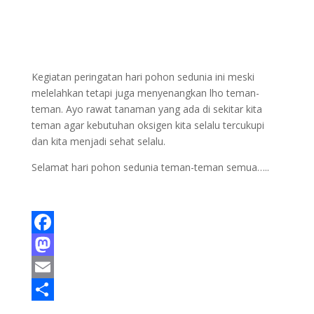
Kegiatan peringatan hari pohon sedunia ini meski
melelahkan tetapi juga menyenangkan lho teman-
teman. Ayo rawat tanaman yang ada di sekitar kita
teman agar kebutuhan oksigen kita selalu tercukupi
dan kita menjadi sehat selalu.
Selamat hari pohon sedunia teman-teman semua…..
F
a
M
c
a
E
e
s
m
S