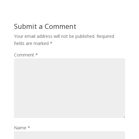
b
t
a
h
o
o
i
a
Submit a Comment
o
d
l
r
Your email address will not be published.
Required
k
o
e
fields are marked
*
n
Comment
*
Name
*