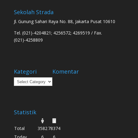
Sekolah Strada
Jl. Gunung Sahari Raya No. 88, Jakarta Pusat 10610
Tel. (021)-4204821; 4256572; 4269519 / Fax.
(021)-4258809
Kategori
Komentar
Kategori
Statistik
Total
3582
78374
Today
6
6