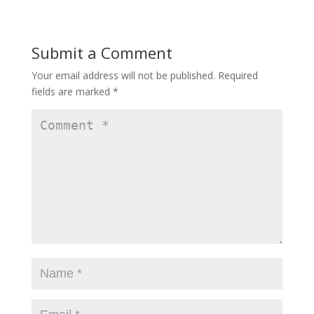
b
d
l
e
o
o
Submit a Comment
o
n
Your email address will not be published.
Required
k
fields are marked
*