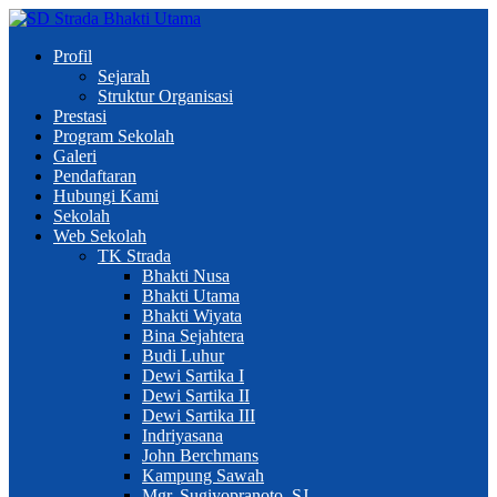
Profil
Sejarah
Struktur Organisasi
Prestasi
Program Sekolah
Galeri
Pendaftaran
Hubungi Kami
Sekolah
Web Sekolah
TK Strada
Bhakti Nusa
Bhakti Utama
Bhakti Wiyata
Bina Sejahtera
Budi Luhur
Dewi Sartika I
Dewi Sartika II
Dewi Sartika III
Indriyasana
John Berchmans
Kampung Sawah
Mgr. Sugiyopranoto, SJ