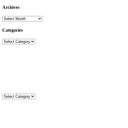
Archives
Archives
Categories
Categories
Sekolah Strada
Jl. Gunung Sahari Raya No. 88, Jakarta Pusat 10610
Tel. (021)-4204821; 4256572; 4269519 / Fax. (021)-4258809
Kategori
Kategori
Komentar
Statistik