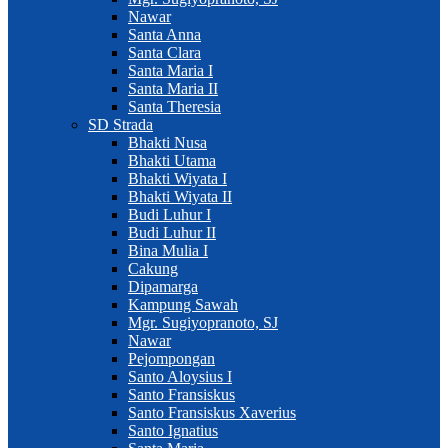
Nawar
Santa Anna
Santa Clara
Santa Maria I
Santa Maria II
Santa Theresia
SD Strada
Bhakti Nusa
Bhakti Utama
Bhakti Wiyata I
Bhakti Wiyata II
Budi Luhur I
Budi Luhur II
Bina Mulia I
Cakung
Dipamarga
Kampung Sawah
Mgr. Sugiyopranoto, SJ
Nawar
Pejompongan
Santo Aloysius I
Santo Fransiskus
Santo Fransiskus Xaverius
Santo Ignatius