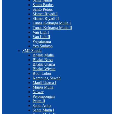
Santa Maria
Santo Paulus
Santo Petrus
Slamet Riyadi I
Slamet Riyadi II
Tunas Keluarga Mulia I
Tunas Keluarga Mulia II
Van Lith I
Van Lith II
Wiyatasana
Yos Sudarso
SMP Strada
Bhakti Mulia
Bhakti Nusa
Bhakti Utama
Bhakti Wiyata
Budi Luhur
Kampung Sawah
Mardi Utama I
Marga Mulia
Nawar
Pejompongan
Pelita II
Santa Anna
Santa Maria I