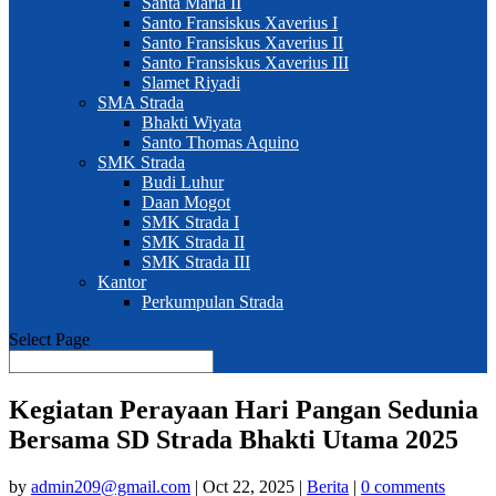
Santa Maria II
Santo Fransiskus Xaverius I
Santo Fransiskus Xaverius II
Santo Fransiskus Xaverius III
Slamet Riyadi
SMA Strada
Bhakti Wiyata
Santo Thomas Aquino
SMK Strada
Budi Luhur
Daan Mogot
SMK Strada I
SMK Strada II
SMK Strada III
Kantor
Perkumpulan Strada
Select Page
Kegiatan Perayaan Hari Pangan Sedunia
Bersama SD Strada Bhakti Utama 2025
by
admin209@gmail.com
|
Oct 22, 2025
|
Berita
|
0 comments