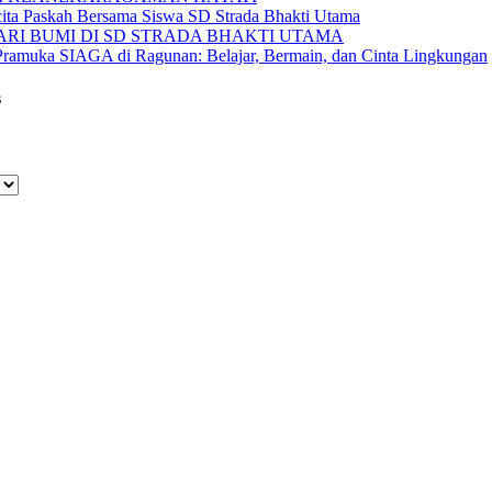
ita Paskah Bersama Siswa SD Strada Bhakti Utama
ARI BUMI DI SD STRADA BHAKTI UTAMA
Pramuka SIAGA di Ragunan: Belajar, Bermain, dan Cinta Lingkungan
s
Raya No. 88, Jakarta Pusat 10610
1; 4256572; 4269519 / Fax. (021)-4258809