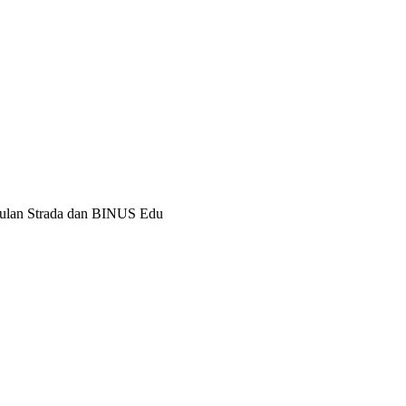
78366
8
1345
5748
ulan Strada dan BINUS Edu