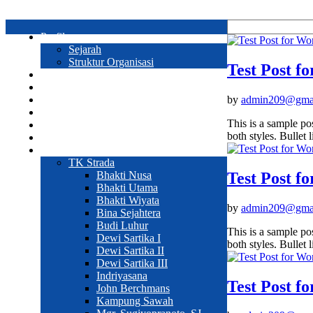
Profil
Sejarah
Struktur Organisasi
Test Post f
Prestasi
Program Sekolah
by
admin209@gma
Galeri
Pendaftaran
This is a sample po
Hubungi Kami
both styles. Bullet 
Sekolah
Web Sekolah
TK Strada
Test Post f
Bhakti Nusa
Bhakti Utama
Bhakti Wiyata
by
admin209@gma
Bina Sejahtera
Budi Luhur
This is a sample po
Dewi Sartika I
both styles. Bullet 
Dewi Sartika II
Dewi Sartika III
Indriyasana
Test Post f
John Berchmans
Kampung Sawah