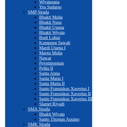
Wiyatasana
Yos Sudarso
SMP Strada
Bhakti Mulia
Bhakti Nusa
Bhakti Utama
Bhakti Wiyata
Budi Luhur
Kampung Sawah
Mardi Utama I
Marga Mulia
Nawar
Pejompongan
Pelita II
Santa Anna
Santa Maria I
Santa Maria II
Santo Fransiskus Xaverius I
Santo Fransiskus Xaverius II
Santo Fransiskus Xaverius III
Slamet Riyadi
SMA Strada
Bhakti Wiyata
Santo Thomas Aquino
SMK Strada