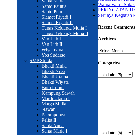
Santa Maria
Warna-warni Sukac
Santo Paulus
PERINGATAN H
Santo Petrus
Serunya Kegiatan 
Slamet Riyadi I
Slamet Riyadi II
Recent Comment
Tunas Keluarga Mulia I
Tunas Keluarga Mulia II
Van Lith I
Archives
Van Lith II
Wiyatasana
Archives
Yos Sudarso
SMP Strada
Categories
Bhakti Mulia
Bhakti Nusa
Categories
Bhakti Utama
Bhakti Wiyata
Sekolah Strada
Budi Luhur
Kampung Sawah
Mardi Utama I
Jl. Gunung Sahari 
Marga Mulia
Tel. (021)-420482
Nawar
Pejompongan
Pelita II
Kategori
Santa Anna
Santa Maria I
Kategori