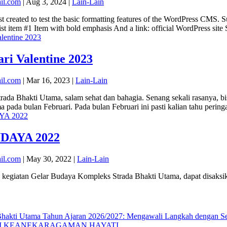
il.com
|
Aug 3, 2024
|
Lain-Lain
st created to test the basic formatting features of the WordPress CMS. 
list item #1 Item with bold emphasis And a link: official WordPress site
ri Valentine 2023
il.com
|
Mar 16, 2023
|
Lain-Lain
rada Bhakti Utama, salam sehat dan bahagia. Senang sekali rasanya, bi
 pada bulan Februari. Pada bulan Februari ini pasti kalian tahu peringat
DAYA 2022
il.com
|
May 30, 2022
|
Lain-Lain
 kegiatan Gelar Budaya Kompleks Strada Bhakti Utama, dapat disaksikan
akti Utama Tahun Ajaran 2026/2027: Mengawali Langkah dengan Sem
I KEANEKARAGAMAN HAYATI