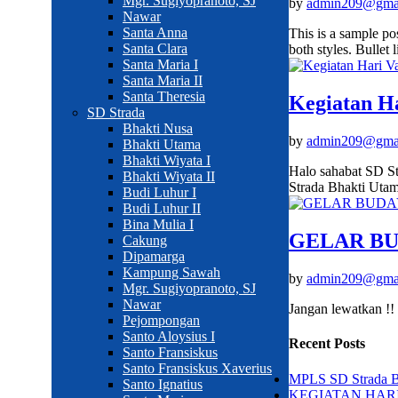
Mgr. Sugiyopranoto, SJ
by
admin209@gma
Nawar
Santa Anna
This is a sample po
Santa Clara
both styles. Bullet 
Santa Maria I
Santa Maria II
Santa Theresia
Kegiatan Ha
SD Strada
Bhakti Nusa
by
admin209@gma
Bhakti Utama
Bhakti Wiyata I
Halo sahabat SD St
Bhakti Wiyata II
Strada Bhakti Utama
Budi Luhur I
Budi Luhur II
Bina Mulia I
GELAR BU
Cakung
Dipamarga
Kampung Sawah
by
admin209@gma
Mgr. Sugiyopranoto, SJ
Nawar
Jangan lewatkan !!
Pejompongan
Santo Aloysius I
Recent Posts
Santo Fransiskus
Santo Fransiskus Xaverius
MPLS SD Strada Bh
Santo Ignatius
KEGIATAN HAR