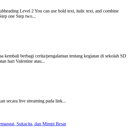
Subheading Level 2 You can use bold text, italic text, and combine
 Step one Step two...
sa kembali berbagi cerita/pengalaman tentang kegiatan di sekolah SD
an hari Valentine atau...
 secara live streaming pada link...
angat, Sukacita, dan Mimpi Besar