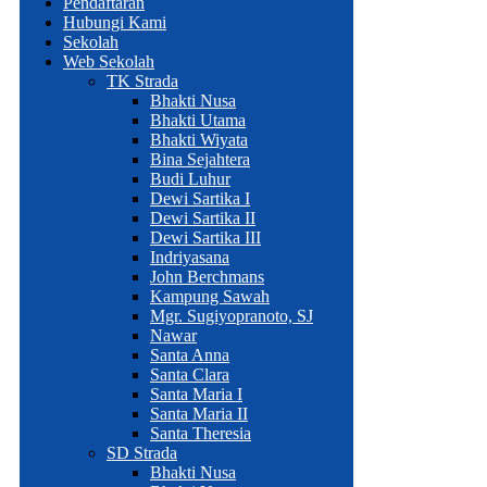
Pendaftaran
Hubungi Kami
Sekolah
Web Sekolah
TK Strada
Bhakti Nusa
Bhakti Utama
Bhakti Wiyata
Bina Sejahtera
Budi Luhur
Dewi Sartika I
Dewi Sartika II
Dewi Sartika III
Indriyasana
John Berchmans
Kampung Sawah
Mgr. Sugiyopranoto, SJ
Nawar
Santa Anna
Santa Clara
Santa Maria I
Santa Maria II
Santa Theresia
SD Strada
Bhakti Nusa