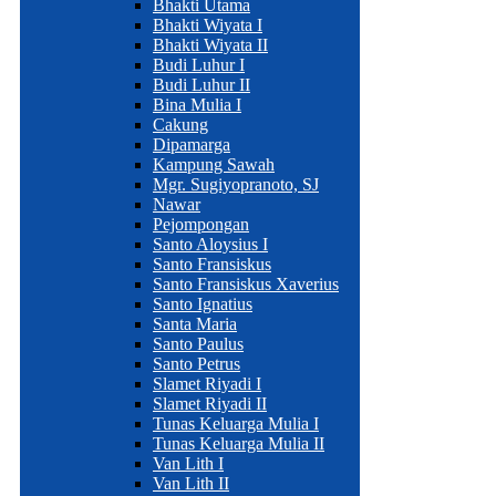
Bhakti Utama
Bhakti Wiyata I
Bhakti Wiyata II
Budi Luhur I
Budi Luhur II
Bina Mulia I
Cakung
Dipamarga
Kampung Sawah
Mgr. Sugiyopranoto, SJ
Nawar
Pejompongan
Santo Aloysius I
Santo Fransiskus
Santo Fransiskus Xaverius
Santo Ignatius
Santa Maria
Santo Paulus
Santo Petrus
Slamet Riyadi I
Slamet Riyadi II
Tunas Keluarga Mulia I
Tunas Keluarga Mulia II
Van Lith I
Van Lith II