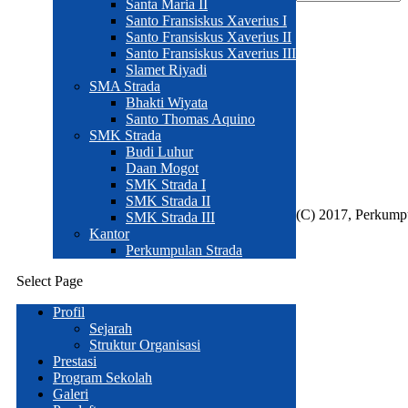
Santa Maria II
Santo Fransiskus Xaverius I
Komentar
Santo Fransiskus Xaverius II
Santo Fransiskus Xaverius III
Statistik
Slamet Riyadi
SMA Strada
Bhakti Wiyata
Santo Thomas Aquino
Total
3595
SMK Strada
Today
6
Budi Luhur
Daan Mogot
This Week
56
SMK Strada I
This Month
77
SMK Strada II
(C) 2017, Perkump
SMK Strada III
Kantor
Perkumpulan Strada
Select Page
Profil
Sejarah
Struktur Organisasi
Prestasi
Program Sekolah
Galeri